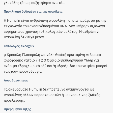
γλυκόζης (όπως συζητήθηκε ανωτέ...
Προκλινικά δεδομένα για την ασφάλεια
Η Humulin είναι ανθρώπινη ινσουλίνη η οποία παράγεται με την
τεχνολογία του ανασυνδυασμένου DNA. Δεν υπήρξαν αξιόλογα
ευρήματα σε χρόνιες τοξικολογικές μελέτες. H ανθρώπινη
ινσουλίνη δεν είχε μιτογ...
Κατάλογος εκδόχων
μ-Κρεσόλη Γλυκερόλη Φαινόλη Θειϊκή πρωταμίνη Διβασικό
φωσφορικό νάτριο 7H 2 O Οξείδιο ψευδαργύρου Ύδωρ για
ενέσιμα Υδροχλωρικό οξύ και/ή υδροξείδιο του νατρίου μπορεί
να έχουν προστεθεί για ...
Ασυμβατότητες
Τα σκευάσματα Humulin δεν πρέπει να αναμιγνύονται με
ινσουλίνες άλλων παρασκευαστών ή με ινσουλίνες ζωϊκής
προέλευσης.
Ημερομηνία λήξης