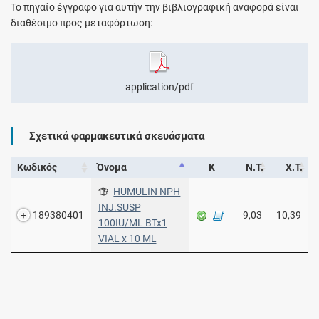
Το πηγαίο έγγραφο για αυτήν την βιβλιογραφική αναφορά είναι
διαθέσιμο προς μεταφόρτωση:
application/pdf
Σχετικά φαρμακευτικά σκευάσματα
Κωδικός
Όνομα
Κ
Ν.Τ.
Χ.Τ.
HUMULIN NPH
INJ.SUSP
189380401
9,03
10,39
100IU/ML BTx1
VIAL x 10 ML