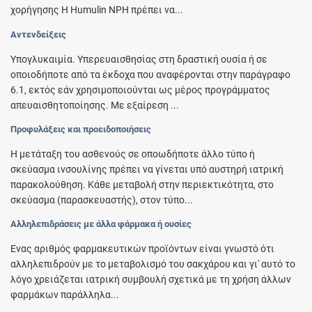
χορήγησης Η Humulin ΝΡΗ πρέπει να...
Αντενδείξεις
Υπογλυκαιμία. Υπερευαισθησίας στη δραστική ουσία ή σε
οποιοδήποτε από τα έκδοχα που αναφέρονται στην παράγραφο
6.1, εκτός εάν χρησιμοποιούνται ως μέρος προγράμματος
απευαισθητοποίησης. Με εξαίρεση ...
Προφυλάξεις και προειδοποιήσεις
Η μετάταξη του ασθενούς σε οποωδήποτε άλλο τύπο ή
σκεύασμα ινσουλίνης πρέπει να γίνεται υπό αυστηρή ιατρική
παρακολούθηση. Κάθε μεταβολή στην περιεκτικότητα, στο
σκεύασμα (παρασκευαστής), στον τύπο...
Αλληλεπιδράσεις με άλλα φάρμακα ή ουσίες
Ένας αριθμός φαρμακευτικών προϊόντων είναι γνωστό ότι
αλληλεπιδρούν με το μεταβολισμό του σακχάρου και γι' αυτό το
λόγο χρειάζεται ιατρική συμβουλή σχετικά με τη χρήση άλλων
φαρμάκων παράλληλα...