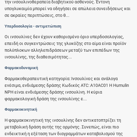
την ινσουλινοθεραπεία διαβητικού ασθενούς. Έντονη
υπογλυκαιμία μπορεί να οδηγήσει σε απώλεια συνειδήσεως και
σε ακραίες περιπτώσεις, στο θ...
Υπερδοσολογία - αντιμετώπιση
Οι ινσουλίνες δεν έχουν καθορισμένο όριο υπερδοσολογίας,
επειδή οι συγκεντρώσεις της γλυκόζης στο αίμα είναι προϊόν
πολύπλοκων αλληλεπιδράσεων μεταξύ των επιπέδων της
ινσουλίνης, της διαθεσιμότητας...
Φαρμακοδυναμική
Φαρμακοθεραπευτική κατηγορία: Ινσουλίνες και ανάλογα
ενέσιμα, ενδιάμεσης δράσης Κωδικός ATC: A10AC01 Η Humulin
NPH είναι ενδιάμεσης δράσης ινσουλίνη. Η κύρια
φαρμακολογική δράση της ινσουλίνης ε...
Φαρμακοκινητική
Η φαρμακοκινητική της ινσουλίνης δεν αντικατοπτρίζει τη
μεταβολική δράση αυτής της ορμόνης. Συνεπώς, είναι πιο
ενδεικτική η εξέταση των διαγραμμάτων καταβολισμού της