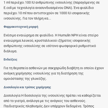
1 ml περιέχει 100 IU ανθρώπινης ινσουλίνης (παραγόμενης σε
E.coli με τεχνολογία ανασυνδυασμένου DNA). Ένα φιαλίδιο
περιέχει 10 ml που αντιστοιχούν σε 1000 IU ισοφανικής
ινσουλίνης. Για τον πλήρη κα...
Φαρμακοτεχνική μορφή
Ενέσιμο εναιώρημα σε φιαλίδιο. Η Humulin NPH είναι στείρο
εναιώρημα λευκού, κρυσταλλικού ιζήματος ισοφανικής
ανθρώπινης ινσουλίνης σε ισότονο φωσφορικό ρυθμιστικό
διάλυμα.
Ενδείξεις
Για τη θεραπεία ασθενών με σακχαρώδη διαβήτη οι οποίοι έχουν
ανάγκη χορήγησης ινσουλίνης για τη διατήρηση της
ομοιόστασης της γλυκόζης.
Δοσολογία και τρόπος χορήγησης
Δοσολογία Η δοσολογία της ινσουλίνης πρέπει να καθορίζεται
από το γιατρό, ανάλογα με τις ανάγκες του ασθενούς.
Παιδιατρικός πληθυσμός Δεν υπάρχουν δεδομένα. Τρόπος