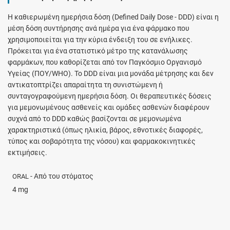
H καθιερωμένη ημερήσια δόση (Defined Daily Dose - DDD) είναι η
μέση δόση συντήρησης ανά ημέρα για ένα φάρμακο που
χρησιμοποιείται για την κύρια ένδειξη του σε ενήλικες.
Πρόκειται για ένα στατιστικό μέτρο της κατανάλωσης
φαρμάκων, που καθορίζεται από τον Παγκόσμιο Οργανισμό
Υγείας (ΠΟΥ/WHO). Το DDD είναι μια μονάδα μέτρησης και δεν
αντικατοπτρίζει απαραίτητα τη συνιστώμενη ή
συνταγογραφούμενη ημερήσια δόση. Οι θεραπευτικές δόσεις
για μεμονωμένους ασθενείς και ομάδες ασθενών διαφέρουν
συχνά από το DDD καθώς βασίζονται σε μεμονωμένα
χαρακτηριστικά (όπως ηλικία, βάρος, εθνοτικές διαφορές,
τύπος και σοβαρότητα της νόσου) και φαρμακοκινητικές
εκτιμήσεις.
- Από του στόματος
ORAL
4 mg