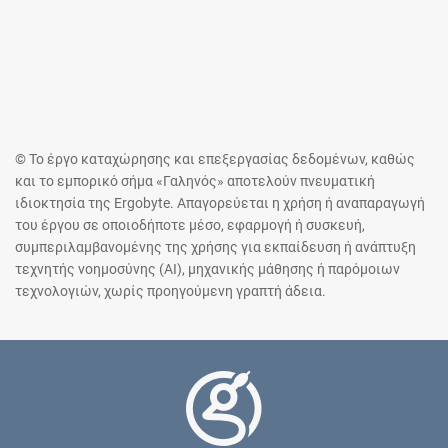
© Το έργο καταχώρησης και επεξεργασίας δεδομένων, καθώς
και το εμπορικό σήμα «Γαληνός» αποτελούν πνευματική
ιδιοκτησία της Ergobyte. Απαγορεύεται η χρήση ή αναπαραγωγή
του έργου σε οποιοδήποτε μέσο, εφαρμογή ή συσκευή,
συμπεριλαμβανομένης της χρήσης για εκπαίδευση ή ανάπτυξη
τεχνητής νοημοσύνης (AI), μηχανικής μάθησης ή παρόμοιων
τεχνολογιών, χωρίς προηγούμενη γραπτή άδεια.