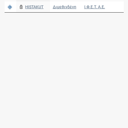
HISTAKUT
Διμεθινδένη
Ι.Φ.Ε.Τ. A.E.