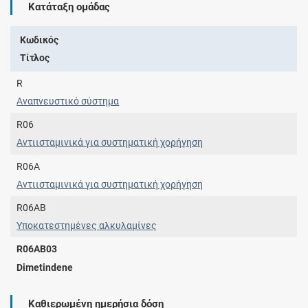
Κατάταξη ομάδας
Κωδικός
Τίτλος
R
Αναπνευστικό σύστημα
R06
Αντιισταμινικά για συστηματική χορήγηση
R06A
Αντιισταμινικά για συστηματική χορήγηση
R06AB
Υποκατεστημένες αλκυλαμίνες
R06AB03
Dimetindene
Καθιερωμένη ημερήσια δόση