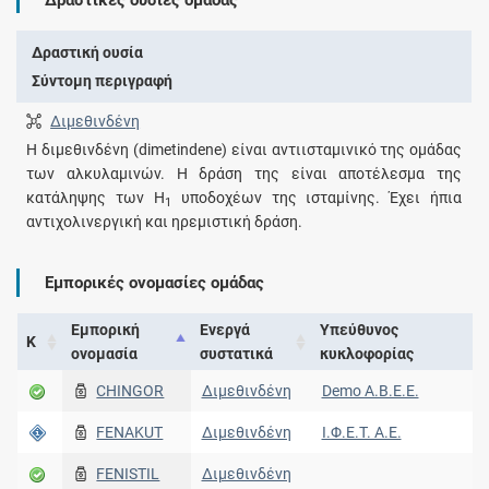
Δραστική ουσία
Σύντομη περιγραφή
Διμεθινδένη
Η διμεθινδένη (dimetindene) είναι αντιισταμινικό της ομάδας
των αλκυλαμινών. Η δράση της είναι αποτέλεσμα της
κατάληψης των Η
υποδοχέων της ισταμίνης. Έχει ήπια
1
αντιχολινεργική και ηρεμιστική δράση.
Εμπορικές ονομασίες ομάδας
Εμπορική
Ενεργά
Υπεύθυνος
Κ
ονομασία
συστατικά
κυκλοφορίας
CHINGOR
Διμεθινδένη
Demo Α.Β.Ε.Ε.
FENAKUT
Διμεθινδένη
Ι.Φ.Ε.Τ. A.E.
FENISTIL
Διμεθινδένη