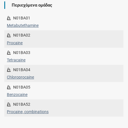
Περιεχόμενα ομάδας
N01BA01
Metabutethamine
N01BA02
Procaine
N01BA03
Tetracaine
N01BA04
Chloroprocaine
N01BA05
Benzocaine
N01BA52
Procaine, combinations