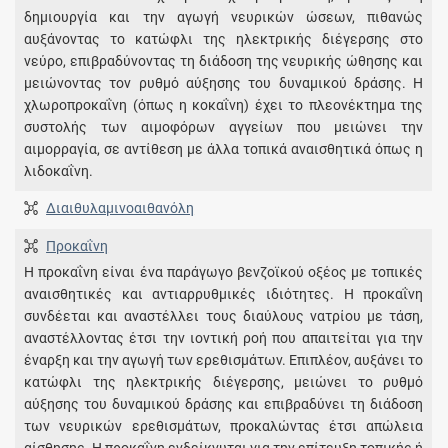
δημιουργία και την αγωγή νευρικών ώσεων, πιθανώς
αυξάνοντας το κατώφλι της ηλεκτρικής διέγερσης στο
νεύρο, επιβραδύνοντας τη διάδοση της νευρικής ώθησης και
μειώνοντας τον ρυθμό αύξησης του δυναμικού δράσης. Η
χλωροπροκαΐνη (όπως η κοκαΐνη) έχει το πλεονέκτημα της
συστολής των αιμοφόρων αγγείων που μειώνει την
αιμορραγία, σε αντίθεση με άλλα τοπικά αναισθητικά όπως η
λιδοκαΐνη.
Διαιθυλαμινοαιθανόλη
Προκαΐνη
Η προκαΐνη είναι ένα παράγωγο βενζοϊκού οξέος με τοπικές
αναισθητικές και αντιαρρυθμικές ιδιότητες. Η προκαΐνη
συνδέεται και αναστέλλει τους διαύλους νατρίου με τάση,
αναστέλλοντας έτσι την ιοντική ροή που απαιτείται για την
έναρξη και την αγωγή των ερεθισμάτων. Επιπλέον, αυξάνει το
κατώφλι της ηλεκτρικής διέγερσης, μειώνει το ρυθμό
αύξησης του δυναμικού δράσης και επιβραδύνει τη διάδοση
των νευρικών ερεθισμάτων, προκαλώντας έτσι απώλεια