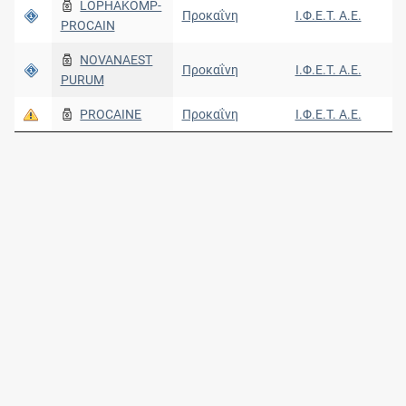
LOPHAKOMP-
Προκαΐνη
Ι.Φ.Ε.Τ. A.E.
PROCAIN
NOVANAEST
Προκαΐνη
Ι.Φ.Ε.Τ. A.E.
PURUM
PROCAINE
Προκαΐνη
Ι.Φ.Ε.Τ. A.E.