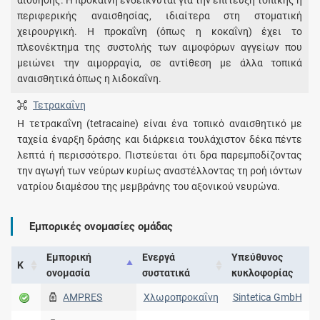
αίσθησης. Η προκαΐνη ενδείκνυται για την επίτευξη τοπικής ή
περιφερικής αναισθησίας, ιδιαίτερα στη στοματική
χειρουργική. Η προκαΐνη (όπως η κοκαΐνη) έχει το
πλεονέκτημα της συστολής των αιμοφόρων αγγείων που
μειώνει την αιμορραγία, σε αντίθεση με άλλα τοπικά
αναισθητικά όπως η λιδοκαΐνη.
Τετρακαΐνη
Η τετρακαΐνη (tetracaine) είναι ένα τοπικό αναισθητικό με
ταχεία έναρξη δράσης και διάρκεια τουλάχιστον δέκα πέντε
λεπτά ή περισσότερο. Πιστεύεται ότι δρα παρεμποδίζοντας
την αγωγή των νεύρων κυρίως αναστέλλοντας τη ροή ιόντων
νατρίου διαμέσου της μεμβράνης του αξονικού νευρώνα.
Εμπορικές ονομασίες ομάδας
Εμπορική
Ενεργά
Υπεύθυνος
Κ
ονομασία
συστατικά
κυκλοφορίας
AMPRES
Χλωροπροκαΐνη
Sintetica GmbH