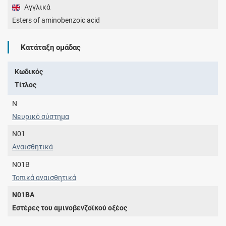
Αγγλικά
Esters of aminobenzoic acid
Κατάταξη ομάδας
Κωδικός
Τίτλος
N
Νευρικό σύστημα
N01
Αναισθητικά
N01B
Τοπικά αναισθητικά
N01BA
Εστέρες του αμινοβενζοϊκού οξέος