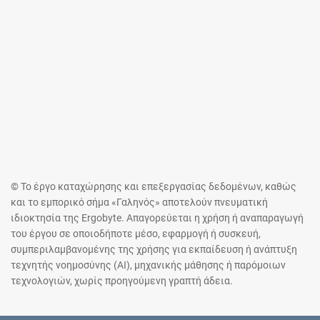
© Το έργο καταχώρησης και επεξεργασίας δεδομένων, καθώς
και το εμπορικό σήμα «Γαληνός» αποτελούν πνευματική
ιδιοκτησία της Ergobyte. Απαγορεύεται η χρήση ή αναπαραγωγή
του έργου σε οποιοδήποτε μέσο, εφαρμογή ή συσκευή,
συμπεριλαμβανομένης της χρήσης για εκπαίδευση ή ανάπτυξη
τεχνητής νοημοσύνης (AI), μηχανικής μάθησης ή παρόμοιων
τεχνολογιών, χωρίς προηγούμενη γραπτή άδεια.