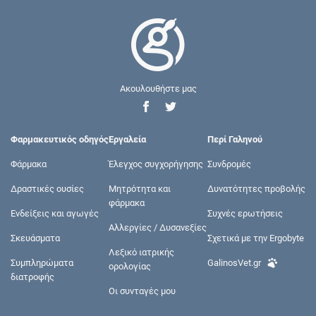
Ακουλουθήστε μας
Φαρμακευτικός οδηγός
Εργαλεία
Περί Γαληνού
Φάρμακα
Έλεγχος συγχορήγησης
Συνδρομές
Δραστικές ουσίες
Μητρότητα και
Δυνατότητες προβολής
φάρμακα
Ενδείξεις και αγωγές
Συχνές ερωτήσεις
Αλλεργίες / Δυσανεξίες
Σκευάσματα
Σχετικά με την Ergobyte
Λεξικό ιατρικής
Συμπληρώματα
GalinosVet.gr
ορολογίας
διατροφής
Οι συνταγές μου