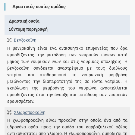
Δραστικές ουσίες ομάδας
Δραστική ουσία
Σύντομη περιγραφή
Βενζοκαΐνη
Η βενζοκαΐνη είναι ένα αναισθητικό επιφανείας που δρα
εμποδίζοντας την μετάδοση των νευρικών ώσεων κατά
μήκος των νευρικών ινών και στις νευρικές απολήξεις. Η
βενζοκαΐνη συνδέεται αναστρέψιμα με τους διαύλους
νατρίου και σταθεροποιεί τη νευρωνική μεμβράνη
μειώνοντας την διαπερατότητά της σε ιόντα νατρίου. Η
εκπόλωση της μεμβράνης του νευρώνα αναστέλλεται
εμποδίζοντας έτσι την έναρξη και μετάδοση των νευρικών
ερεθισμάτων.
Χλωροπροκαΐνη
Η χλωροπροκαΐνη είναι προκαΐνη στην οποία ένα από τα
υδρογόνα ορθο- προς την ομάδα του καρβοξυλικού οξέος
αντικαθίσταται από χλώριο. Η χλωροπροκαΐνη, εμποδίζει τη