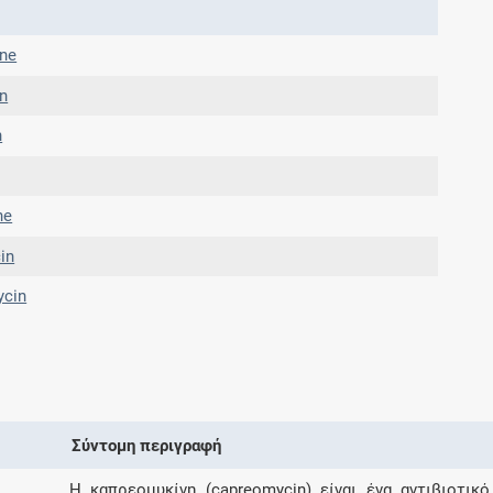
Μοιραζόμαστε μαζί σας γεγονότα της
πορείας του Galinos.gr από το 2011 μέχρι
ine
σήμερα
in
n
ne
in
ycin
Σύντομη περιγραφή
Η καπρεομυκίνη (capreomycin) είναι ένα αντιβιοτικ