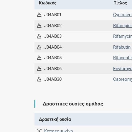
Κωδικός
Τίτλος
J04AB01
Cycloser
J04AB02
Rifampic
J04AB03
Rifamyci
J04AB04
Rifabutin
J04AB05
Rifapenti
J04AB06
Enviomyc
J04AB30
Capreom
Δραστικές ουσίες ομάδας
Δραστική ουσία
Καπρεομυκίνη