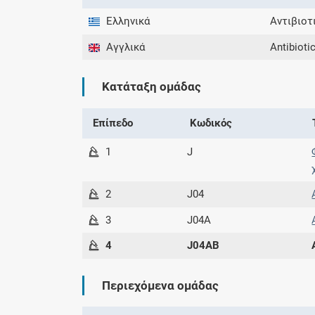
Ελληνικά
Αντιβιοτ
Αγγλικά
Antibioti
Κατάταξη ομάδας
Επίπεδο
Κωδικός
1
J
2
J04
3
J04A
4
J04AB
Περιεχόμενα ομάδας