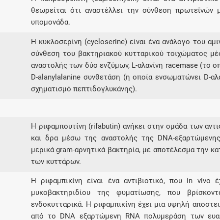
θεωρείται ότι αναστέλλει την σύνθεση πρωτεϊνών
υπομονάδα.
Η κυκλοσερίνη (cycloserine) είναι ένα ανάλογο του αμ
σύνθεση του βακτηριακού κυτταρικού τοιχώματος μ
αναστολής των δύο ενζύμων, L-αλανίνη racemase (το οπ
D-alanylalanine συνθετάση (η οποία ενσωματώνει D-αλ
σχηματισμό πεπτιδογλυκάνης).
Η ριφαμπουτίνη (rifabutin) ανήκει στην ομάδα των α
και δρα μέσω της αναστολής της DNA-εξαρτώμενης
μερικά gram-αρνητικά βακτηρία, με αποτέλεσμα την κ
των κυττάρων.
Η ριφαμπικίνη είναι ένα αντιβιοτικό, που in vivo
μυκοβακτηριδίου της φυματίωσης, που βρίσκοντ
ενδοκυτταρικά. Η ριφαμπικίνη έχει μια υψηλή αποστε
από το DNA εξαρτώμενη RNA πολυμεράση των ευαί