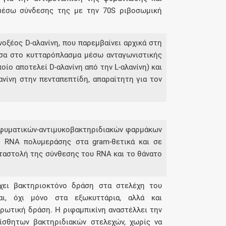
 μέσω σύνδεσης της με την 70S ριβοσωμική
ινοξέος D-αλανίνη, που παρεμβαίνει αρχικά στη
έσα στο κυτταρόπλασμα μέσω ανταγωνιστικής
οίο αποτελεί D-αλανίνη από την L-αλανίνη) και
ανίνη στην πενταπεπτίδη, απαραίτητη για τον
ντιφυματικών-αντιμυκοβακτηριδιακών φαρμάκων
 RNA πολυμεράσης στα gram-θετικά και σε
αταστολή της σύνθεσης του RNA και το θάνατο
 έχει βακτηριοκτόνο δράση στα στελέχη του
αι, όχι μόνο στα εξωκυττάρια, αλλά και
ιρωτική δράση. Η ριφαμπικίνη αναστέλλει την
σθητων βακτηριδιακών στελεχών, χωρίς να