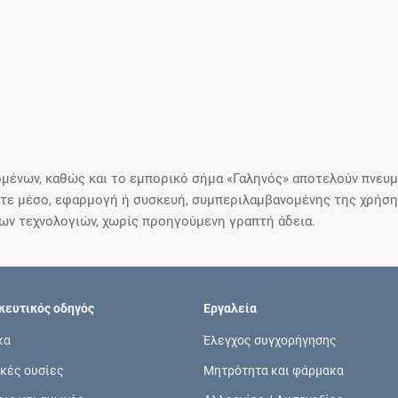
μένων, καθώς και το εμπορικό σήμα «Γαληνός» αποτελούν πνευμα
ε μέσο, εφαρμογή ή συσκευή, συμπεριλαμβανομένης της χρήσης
ιων τεχνολογιών, χωρίς προηγούμενη γραπτή άδεια.
ευτικός οδηγός
Εργαλεία
κα
Έλεγχος συγχορήγησης
κές ουσίες
Μητρότητα και φάρμακα