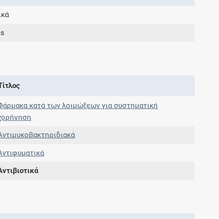
ικά
Συνδρομές
cs
Μάθετε περισσότερα για τα οφέλη και τις
επιπλέον παροχές των συνδρομητικών
προγραμμάτων
Τίτλος
Φάρμακα κατά των λοιμώξεων για συστηματική
χορήγηση
Ενδείξεις και αγωγές
Αντιμυκοβακτηριδιακά
Βρείτε θεραπευτικές ενδείξεις και αγωγές για
Αντιφυματικά
νόσους, συμπτώματα και ιατρικές πράξεις
Αντιβιοτικά
Γνωρίζατε ότι...