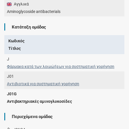
Αγγλικά
Aminoglycoside antibacterials
Κατάταξη ομάδας
Κωδικός
Τίτλος
J
Φάρμακα κατά των λοιμώξεων για συστηματική χορήγηση
J01
Αντιβιοτικά για συστηματική χορήγηση
J01G
Αντιβακτηριακές αμινογλυκοσίδες
Περιεχόμενα ομάδας