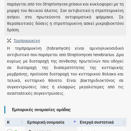
παράγεται από τον
Streptomyces griseus
και κυκλοφορεί με τη
μορφή του θειικού άλατος. Σαν αντιβιοτικό η στρεπτομυκίνη
ανήκει στα πρωτεύοντα αντιφυματικά φάρμακα. Σε
θεραπευτικές δόσεις η στρεπτομυκίνη ασκεί μικροβιοκτόνο
δράση.
Τομπραμυκίνη
Η τομπραμυκίνη (tobramycin) είναι αμινογλυκοσιδικό
αντιβιοτικό που παράγεται από Streptomyces tenebrarius. Δρα
κυρίως με διαταραχή της σύνθεσης πρωτεϊνών που οδηγεί
σε διαταραχή της διαπερατότητας της κυτταρικής
μεμβράνης, προϊούσα διαταραχή του κυτταρικού θύλακα και
τελικά, κυτταρικό θάνατο. Είναι βακτηριδιοκτόνος σε
συγκεντρώσεις ίσες ή ελαφρώς μεγαλύτερες από τις
ανασταλτικές συγκεντρώσεις.
Εμπορικές ονομασίες ομάδας
Κ
Εμπορική ονομασία
Ενεργά συστατικά