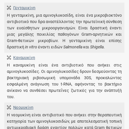
Γενταμικίνη
Η γενταμικίνη, μια αμινογλυκοσίδη, είναι ένα μικροβιοκτόνο
αντιβιοτικό που δρα αναστέλλοντας την πρωτεϊνική σύνθεση
των ευαίσθητων μικροοργανισμών. Είναι δραστική έναντι
μιας μεγάλης ποικιλίας παθογόνων Gram-αρνητικών και
Gram-θετικών μικροβίων. Η γενταμικίνη είναι επίσης
δραστική
in vitro
έναντι ειδών
Salmonella
και
Shigella
.
Καναμυκίνη
Η καναμυκίνη είναι ένα αντιβιοτικό που ανήκει στις
αμινογλυκοσίδες. Οι αμινογλυκοσίδες δρουν δεσμεύοντας τη
βακτηριακή ριβοσωμική υπομονάδα 30S, προκαλώντας
εσφαλμένη ανάγνωση του t-RNA, αφήνοντας το βακτήριο
ανίκανο να συνθέσει πρωτεΐνες ζωτικές για την ανάπτυξή
του.
Νεομυκίνη
Η νεομυκίνη είναι αντιβιοτικό που ανήκει στην θεραπευτική
κατηγορία των αμινογλυκοσιδών, με αποτελεσματική τοπική
αντιμικροβιακή δράση εναντίον πολλών κατά Gram θετικών