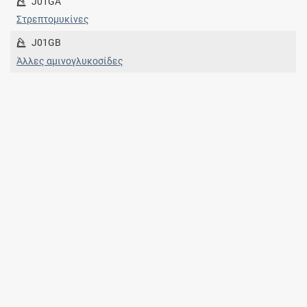
J01GA
Στρεπτομυκίνες
J01GB
Άλλες αμινογλυκοσίδες