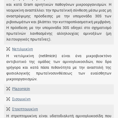
και κατά Gram αρνητικών παθογόνων μικροοργανισμών. Η
νεομυκίνη αναστέλλει την πρωτεϊνική σύνθεση μέσω μιας μη
αναστρέψιμης πρόσδεσης με την υπομονάδα 30S των
ριβοσωμάτων και βλάπτει την κυτταροπλασματική μεμβράνη.
Η πρόσδεση με την υπομονάδα 30S οδηγεί στο σχηματισμό
πρωτεϊνών λανθασμένης αλληλουχίας αμινοξέων (μη
λειτουργικές πρωτεΐνες).
Νετιλμικίνη
Η νετιλμικίνη (netilmicin) είναι ένα μικροβιοκτόνο
αντιβιοτικό της ομάδας των αμινογλυκοσιδών, που δρα
γρήγορα και κατά πάσα πιθανότητα με την αναστολή της
φυσιολογικής πρωτεϊνοσυνθέσεως των ευαίσθητων
μικροοργανισμών.
Plazomicin
Σισοµικίνη
Στρεπτομυκίνη
Η στρεπτομυκίνη είναι υδατοδιαλυτή αμινογλυκοσίδη που