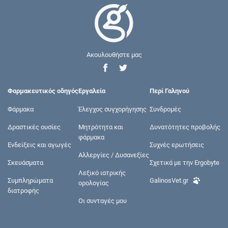
Ακουλουθήστε μας
Φαρμακευτικός οδηγός
Εργαλεία
Περί Γαληνού
Φάρμακα
Έλεγχος συγχορήγησης
Συνδρομές
Δραστικές ουσίες
Μητρότητα και
Δυνατότητες προβολής
φάρμακα
Ενδείξεις και αγωγές
Συχνές ερωτήσεις
Αλλεργίες / Δυσανεξίες
Σκευάσματα
Σχετικά με την Ergobyte
Λεξικό ιατρικής
Συμπληρώματα
GalinosVet.gr
ορολογίας
διατροφής
Οι συνταγές μου