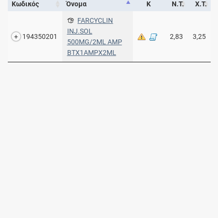
Κωδικός
Όνομα
Κ
Ν.Τ.
Χ.Τ.
FARCYCLIN
INJ.SOL
194350201
2,83
3,25
500MG/2ML AMP
ΒΤΧ1AMPX2ML