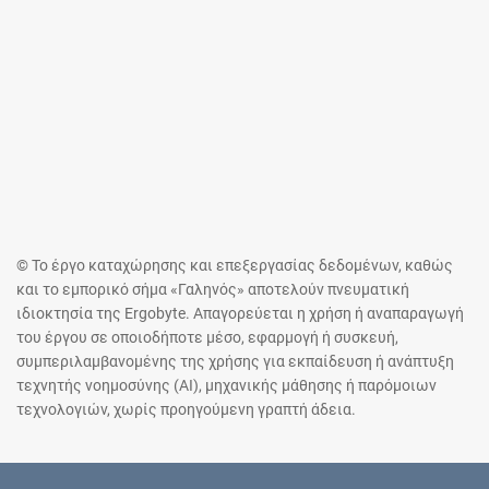
© Το έργο καταχώρησης και επεξεργασίας δεδομένων, καθώς
και το εμπορικό σήμα «Γαληνός» αποτελούν πνευματική
ιδιοκτησία της Ergobyte. Απαγορεύεται η χρήση ή αναπαραγωγή
του έργου σε οποιοδήποτε μέσο, εφαρμογή ή συσκευή,
συμπεριλαμβανομένης της χρήσης για εκπαίδευση ή ανάπτυξη
τεχνητής νοημοσύνης (AI), μηχανικής μάθησης ή παρόμοιων
τεχνολογιών, χωρίς προηγούμενη γραπτή άδεια.