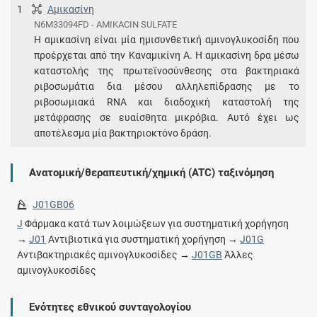
1
Αμικασίνη
N6M33094FD - AMIKACIN SULFATE
Η αμικασίνη είναι μία ημισυνθετική αμινογλυκοσίδη που
προέρχεται από την Καναμικίνη Α. Η αμικασίνη δρα μέσω
καταστολής της πρωτεϊνοσύνθεσης στα βακτηριακά
ριβοσωμάτια δια μέσου αλληλεπίδρασης με το
ριβοσωμιακά RNA και διαδοχική καταστολή της
μετάφρασης σε ευαίσθητα μικρόβια. Αυτό έχει ως
αποτέλεσμα μία βακτηριοκτόνο δράση.
Ανατομική/θεραπευτική/χημική (ATC) ταξινόμηση
J01GB06
J
Φάρμακα κατά των λοιμώξεων για συστηματική χορήγηση
→
J01
Αντιβιοτικά για συστηματική χορήγηση →
J01G
Αντιβακτηριακές αμινογλυκοσίδες →
J01GB
Άλλες
αμινογλυκοσίδες
Ενότητες εθνικού συνταγολογίου