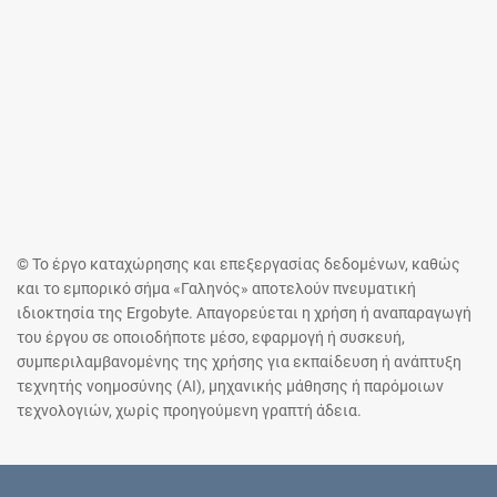
© Το έργο καταχώρησης και επεξεργασίας δεδομένων, καθώς
και το εμπορικό σήμα «Γαληνός» αποτελούν πνευματική
ιδιοκτησία της Ergobyte. Απαγορεύεται η χρήση ή αναπαραγωγή
του έργου σε οποιοδήποτε μέσο, εφαρμογή ή συσκευή,
συμπεριλαμβανομένης της χρήσης για εκπαίδευση ή ανάπτυξη
τεχνητής νοημοσύνης (AI), μηχανικής μάθησης ή παρόμοιων
τεχνολογιών, χωρίς προηγούμενη γραπτή άδεια.