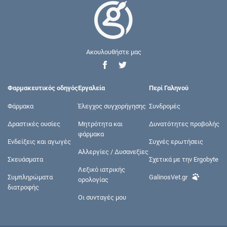
Ακουλουθήστε μας
Φαρμακευτικός οδηγός
Εργαλεία
Περί Γαληνού
Φάρμακα
Έλεγχος συγχορήγησης
Συνδρομές
Δραστικές ουσίες
Μητρότητα και
Δυνατότητες προβολής
φάρμακα
Ενδείξεις και αγωγές
Συχνές ερωτήσεις
Αλλεργίες / Δυσανεξίες
Σκευάσματα
Σχετικά με την Ergobyte
Λεξικό ιατρικής
Συμπληρώματα
GalinosVet.gr
ορολογίας
διατροφής
Οι συνταγές μου