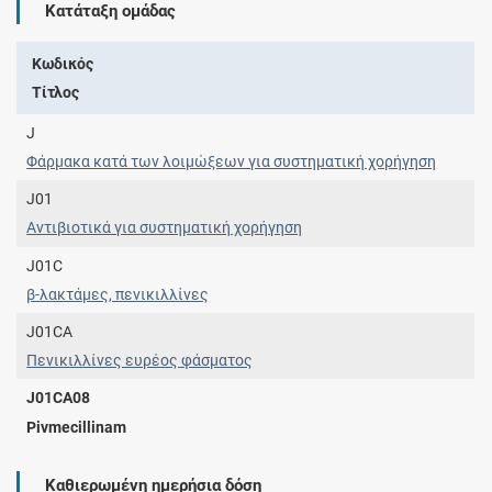
Κατάταξη ομάδας
Κωδικός
Τίτλος
J
Φάρμακα κατά των λοιμώξεων για συστηματική χορήγηση
J01
Αντιβιοτικά για συστηματική χορήγηση
J01C
β-λακτάμες, πενικιλλίνες
J01CA
Πενικιλλίνες ευρέος φάσματος
J01CA08
Pivmecillinam
Καθιερωμένη ημερήσια δόση