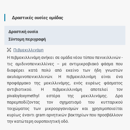
Δραστικές ουσίες ομάδας
Δραστική ουσία
Σύντομη περιγραφή
Πιβμεκιλλινάμη
Η πιβμεκιλλινάμη ανήκει σε ομάδα νέου τύπου πενικιλλινών -
τις αμιδινοπενικιλλίνες – με αντιμικροβιακό φάσμα που
διαφέρει κατά πολύ από εκείνο των ήδη γνωστών
ακυλαμινοπενικιλλινών. Η πιβμεκιλλινάμη είναι ένα
προφάρμακο της μεκιλλινάμης, ενός ευρέως φάσματος
αντιβιοτικού. Η πιβμεκιλλινάμη αποτελεί τον
pivaloyloxymethyl εστέρα της μεκιλλινάμης. Δρα
παρεμποδίζοντας τον σχηματισμό του κυτταρικού
τοιχώματος των μικροοργανισμών και χρησιμοποιείται
κυρίως έναντι gram αρνητικών βακτηρίων που προσβάλλουν
την κατώτερη ουροποιητική οδό.