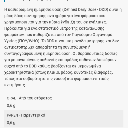
H καθιερωμένη ημερήσια δόση (Defined Daily Dose - DDD) είναι η
μέση δόση συντήρησης ανά ημέρα για ένα φάρμακο που
χρησιμοποιείται για την κύρια ένδειξη του σε ενήλικες.
Πρόκειται για ένα στατιστικό μέτρο της κατανάλωσης
φαρμάκων, που καθορίζεται από τον Παγκόσμιο Οργανισμό
Υγείας (ΠΟΥ/WHO). Το DDD είναι μια μονάδα μέτρησης και δεν
αντικατοπτρίζει απαραίτητα τη συνιστώμενη ή
συνταγογραφούμενη ημερήσια δόση. Οι θεραπευτικές δόσεις
για μεμονωμένους ασθενείς και ομάδες ασθενών διαφέρουν
συχνά από το DDD καθώς βασίζονται σε μεμονωμένα
χαρακτηριστικά (όπως ηλικία, βάρος, εθνοτικές διαφορές,
τύπος και σοβαρότητα της νόσου) και φαρμακοκινητικές
εκτιμήσεις.
- Από του στόματος
ORAL
0,6 g
- Παρεντερικά
PAREN
0,6 g