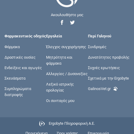
Ακουλουθήστε μας
Φαρμακευτικός οδηγός
Εργαλεία
Περί Γαληνού
Φάρμακα
Έλεγχος συγχορήγησης
Συνδρομές
Δραστικές ουσίες
Μητρότητα και
Δυνατότητες προβολής
φάρμακα
Ενδείξεις και αγωγές
Συχνές ερωτήσεις
Αλλεργίες / Δυσανεξίες
Σκευάσματα
Σχετικά με την Ergobyte
Λεξικό ιατρικής
Συμπληρώματα
GalinosVet.gr
ορολογίας
διατροφής
Οι συνταγές μου
Ergobyte Πληροφορική Α.Ε.
Περιεχόμενα
Όροι χρήσης
Επικοινωνία