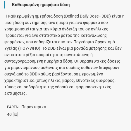
Καθιερωμένη ημερήσια δόση
H καθιερωμένη ημερήσια δόση (Defined Daily Dose - DDD) είναι η
μέση δόση συντήρησης ανά ημέρα για ένα φάρμακο που
χρησιμοποιείται για την κύρια ένδειξη του σε ενήλικες.
Πρόκειται για ένα στατιστικό μέτρο της κατανάλωσης
φαρμάκων, που καθορίζεται από τον Παγκόσμιο Οργανισμό
Υγείας (ΠΟΥ/WHO). Το DDD είναι μια μονάδα μέτρησης και δεν
αντικατοπτρίζει απαραίτητα τη συνιστώμενη ή
συνταγογραφούμενη ημερήσια δόση. Οι θεραπευτικές δόσεις
για μεμονωμένους ασθενείς και ομάδες ασθενών διαφέρουν
συχνά από το DDD καθώς βασίζονται σε μεμονωμένα
χαρακτηριστικά (όπως ηλικία, βάρος, εθνοτικές διαφορές,
τύπος και σοβαρότητα της νόσου) και φαρμακοκινητικές
εκτιμήσεις.
- Παρεντερικά
PAREN
40 [iU]