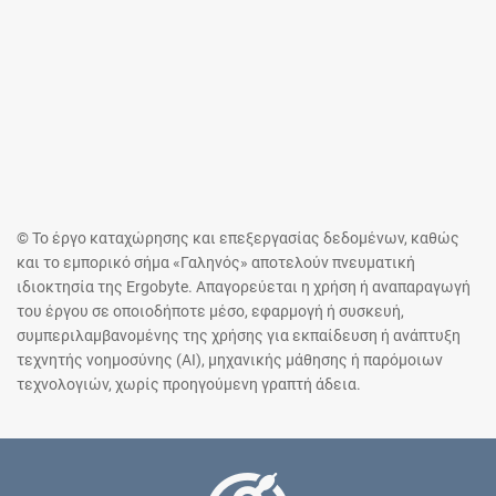
© Το έργο καταχώρησης και επεξεργασίας δεδομένων, καθώς
και το εμπορικό σήμα «Γαληνός» αποτελούν πνευματική
ιδιοκτησία της Ergobyte. Απαγορεύεται η χρήση ή αναπαραγωγή
του έργου σε οποιοδήποτε μέσο, εφαρμογή ή συσκευή,
συμπεριλαμβανομένης της χρήσης για εκπαίδευση ή ανάπτυξη
τεχνητής νοημοσύνης (AI), μηχανικής μάθησης ή παρόμοιων
τεχνολογιών, χωρίς προηγούμενη γραπτή άδεια.