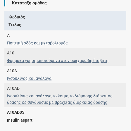
Κατάταξη ομάδας
Κωδικός
Τίτλος
A
Πεπτική οδός και μεταβολισμός
A10
Φάρμακα χρησιμοποιούμενα στον σακχαρώδη διαβήτη
A10A
Ινσουλίνες και ανάλογα
A10AD
Ινσουλίνες και ανάλογα, ενέσιμα, ενδιάμεσης διάρκειας
δράσης σε συνδυασμό με βραχείας διάρκειας δράσης
A10AD05
Insulin aspart