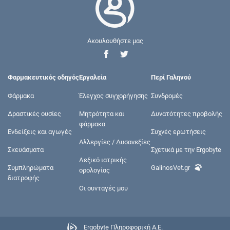
Ακουλουθήστε μας
Φαρμακευτικός οδηγός
Εργαλεία
Περί Γαληνού
Φάρμακα
Έλεγχος συγχορήγησης
Συνδρομές
Δραστικές ουσίες
Μητρότητα και
Δυνατότητες προβολής
φάρμακα
Ενδείξεις και αγωγές
Συχνές ερωτήσεις
Αλλεργίες / Δυσανεξίες
Σκευάσματα
Σχετικά με την Ergobyte
Λεξικό ιατρικής
Συμπληρώματα
GalinosVet.gr
ορολογίας
διατροφής
Οι συνταγές μου
Ergobyte Πληροφορική Α.Ε.