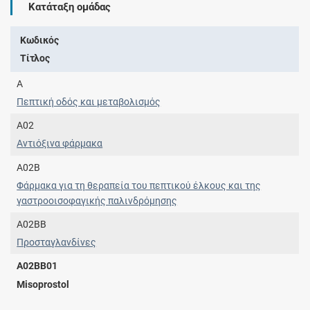
Κατάταξη ομάδας
Κωδικός
Τίτλος
A
Πεπτική οδός και μεταβολισμός
A02
Αντιόξινα φάρμακα
A02B
Φάρμακα για τη θεραπεία του πεπτικού έλκους και της
γαστροοισοφαγικής παλινδρόμησης
A02BB
Προσταγλανδίνες
A02BB01
Misoprostol