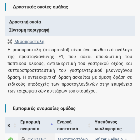
Δραστικές ουσίες ομάδας
Δραστική ουσία
Σύντομη περιγραφή
Μισοπροστόλη
H μισοπροστόλη (misoprostol) είναι ένα συνθετικό ανάλογο
της προσταγλανδίνης Ε1, που ασκεί επουλωτική του
πεπτικού έλκους, αντιεκκριτική του γαστρικού οξέος και
κυτταροπροστατευτική του γαστρεντερικού βλεννογόνου
δράση. Η αντιεκκριτική δράση ασκείται με άμεση δράση σε
ειδικούς υποδοχείς των προσταγλανδινών στην επιφάνεια
των τοιχωματικών κυττάρων του στομάχου.
Εμπορικές ονομασίες ομάδας
Εμπορική
Ενεργά
Υπεύθυνος
Κ
ονομασία
συστατικά
κυκλοφορίας
CYTOTEC
Μισοπροστόλη
Pfizer Hellas A.E.