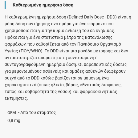
Καθιερωμένη ημερήσια δόση
H καθιερωμένη ημερήσια δόση (Defined Daily Dose - DDD) είναι η
μέση δόση συντήρησης ανά ημέρα για ένα φάρμακο που
χρησιμοποιείται για την κύρια ένδειξη του σε ενήλικες.
Πρόκειται για ένα στατιστικό μέτρο της κατανάλωσης
φαρμάκων, που καθορίζεται από τον Παγκόσμιο Οργανισμό
Υγείας (ΠΟΥ/WHO). Το DDD είναι μια μονάδα μέτρησης και δεν
αντικατοπτρίζει απαραίτητα τη συνιστώμενη ή
συνταγογραφούμενη ημερήσια δόση. Οι θεραπευτικές δόσεις
για μεμονωμένους ασθενείς και ομάδες ασθενών διαφέρουν
συχνά από το DDD καθώς βασίζονται σε μεμονωμένα
χαρακτηριστικά (όπως ηλικία, βάρος, εθνοτικές διαφορές,
τύπος και σοβαρότητα της νόσου) και φαρμακοκινητικές
εκτιμήσεις.
- Από του στόματος
ORAL
0,8 mg