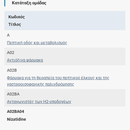
Κατάταξη ομάδας
Κωδικός
Τίτλος
A
Πεπτική οδός και μεταβολισμός
A02
Αντιόξινα φάρμακα
A02B
Φάρμακα για τη θεραπεία του πεπτικού έλκους και της
γαστροοισοφαγικής παλινδρόμησης
A02BA
Ανταγωνιστές των H2-υποδοχέων
A02BA04
Nizatidine