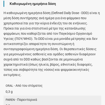
Καθιερωμένη ημερήσια δόση
H καθιερωμένη ημερήσια δόση (Defined Daily Dose - DDD) είναι η
μέση δόση συντήρησης ανά ημέρα για ένα φάρμακο που
χρησιμοποιείται για την κύρια ένδειξη του σε ενήλικες.
Πρόκειται για ένα στατιστικό μέτρο της κατανάλωσης
φαρμάκων, που καθορίζεται από τον Παγκόσμιο Οργανισμό
Υγείας (ΠΟΥ/WHO). Το DDD είναι μια μονάδα μέτρησης και δεν
αντικατοπτρίζει απαραίτητα τη συνιστώμενη ή
συνταγογραφούμενη ημερήσια δόση. Οι θεραπευτικές δόσεις
για μεμονωμένους ασθενείς και ομάδες ασθενών διαφέρουν
συχνά από το DDD καθώς βασίζονται σε μεμονωμένα
χαρακτηριστικά (όπως ηλικία, βάρος, εθνοτικές διαφορές,
τύπος και σοβαρότητα της νόσου) και φαρμακοκινητικές
εκτιμήσεις.
- Από του στόματος
ORAL
0,3 g
- Παρεντερικά
PAREN