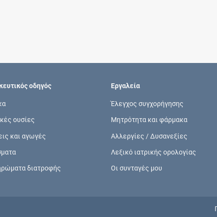
Συνδρομές
Μάθετε περισσότερα για τα οφέλη και τις
επιπλέον παροχές των συνδρομητικών
προγραμμάτων
ευτικός οδηγός
Εργαλεία
κα
Έλεγχος συγχορήγησης
κές ουσίες
Μητρότητα και φάρμακα
Ενδείξεις και αγωγές
εις και αγωγές
Αλλεργίες / Δυσανεξίες
Βρείτε θεραπευτικές ενδείξεις και αγωγές για
σματα
Λεξικό ιατρικής ορολογίας
νόσους, συμπτώματα και ιατρικές πράξεις
ηρώματα διατροφής
Οι συνταγές μου
Γνωρίζατε ότι...