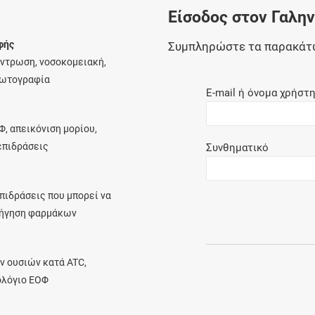
Είσοδος στον Γαλη
Ελέγξτε την αγωγή σας για αντενδείξεις και
αλληλεπιδράσεις μεταξύ των φαρμάκων
φής
Συμπληρώστε τα παρακάτ
έντρωση, νοσοκομειακή,
φωτογραφία
E-mail ή όνομα χρήστ
Οι συνταγές μου
Φ, απεικόνιση μορίου,
Αποθηκεύστε τις συνταγές σας και
λεπιδράσεις
Συνθηματικό
μοιραστείτε τις εύκολα και με ασφάλεια
πιδράσεις που μπορεί να
ρήγηση φαρμάκων
Μητρότητα και φάρμακα
Ενημερωθείτε για την ασφάλεια χορήγησης
ν ουσιών κατά ATC,
ενός φαρμάκου κατά τη διάρκεια της
ολόγιο ΕΟΦ
εγκυμοσύνης ή του θηλασμού