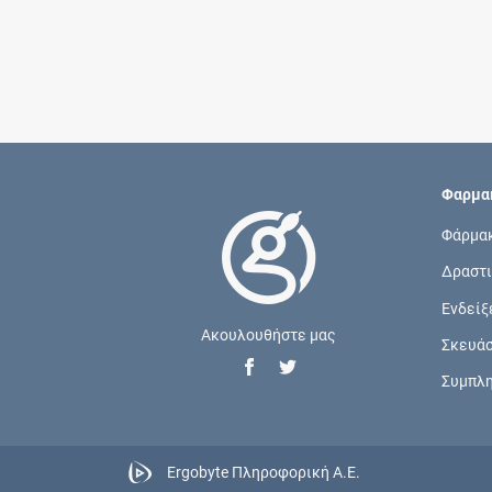
Φαρμακ
Φάρμα
Δραστι
Ενδείξ
Ακουλουθήστε μας
Σκευά
Συμπλ
Ergobyte Πληροφορική Α.Ε.