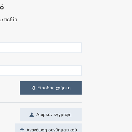
Μητρότητα
νό
και φάρμακα
ω πεδία
η
Είσοδος χρήστη
Δωρεάν εγγραφή
Ανανέωση συνθηματικού