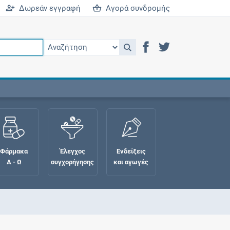
Δωρεάν εγγραφή
Αγορά συνδρομής
Φάρμακα
Έλεγχος
Ενδείξεις
Α - Ω
συγχορήγησης
και αγωγές