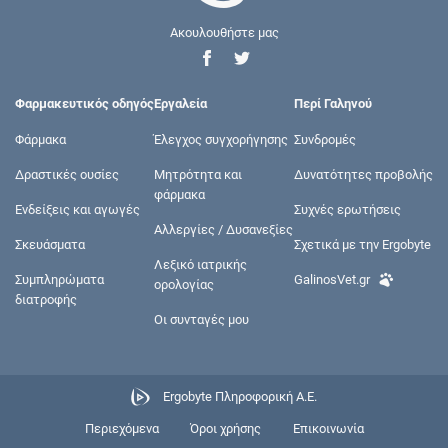
Ακουλουθήστε μας
Φαρμακευτικός οδηγός
Εργαλεία
Περί Γαληνού
Φάρμακα
Έλεγχος συγχορήγησης
Συνδρομές
Δραστικές ουσίες
Μητρότητα και
Δυνατότητες προβολής
φάρμακα
Ενδείξεις και αγωγές
Συχνές ερωτήσεις
Αλλεργίες / Δυσανεξίες
Σκευάσματα
Σχετικά με την Ergobyte
Λεξικό ιατρικής
Συμπληρώματα
GalinosVet.gr
ορολογίας
διατροφής
Οι συνταγές μου
Ergobyte Πληροφορική Α.Ε.
Περιεχόμενα
Όροι χρήσης
Επικοινωνία