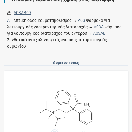
A03AB09
A
Πεπτική οδός και μεταβολισμός →
A03
Φάρμακα για
λειτουργικές γαστρεντερικές διαταραχές →
A03A
Φάρμακα
για λειτουργικές διαταραχές του εντέρου →
A03AB
Συνθετικά αντιχολινεργικά, ενώσεις τεταρτοταγούς
αμμωνίου
Δομικός τύπος