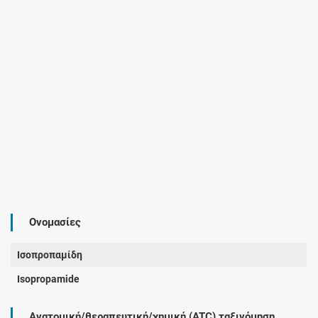
Ονομασίες
Ισοπροπαμίδη
Isopropamide
Ανατομική/θεραπευτική/χημική (ATC) ταξινόμηση