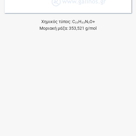
Χημικός τύπος: C₂₃H₃₃N₂O+
Μοριακή μάζα: 353,521 g/mol