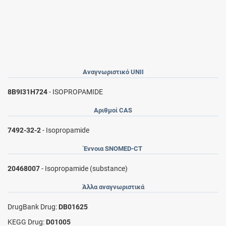
Αναγνωριστικό UNII
8B9I31H724
- ISOPROPAMIDE
Αριθμοί CAS
7492-32-2
- Isopropamide
Έννοια SNOMED-CT
20468007
- Isopropamide (substance)
Άλλα αναγνωριστικά
DrugBank Drug:
DB01625
KEGG Drug:
D01005