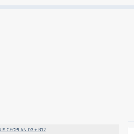
Ελέγξτε την αγωγή σας για αντενδείξεις και
αλληλεπιδράσεις μεταξύ των φαρμάκων
Οι συνταγές μου
Αποθηκεύστε τις συνταγές σας και
μοιραστείτε τις εύκολα και με ασφάλεια
Μητρότητα και φάρμακα
Ενημερωθείτε για την ασφάλεια χορήγησης
ενός φαρμάκου κατά τη διάρκεια της
εγκυμοσύνης ή του θηλασμού
IUS GEOPLAN D3 + B12