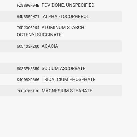
POVIDONE, UNSPECIFIED
FZ989GH94E
.ALPHA.-TOCOPHEROL
H4N855PNZ1
ALUMINUM STARCH
I9PJ0O6294
OCTENYLSUCCINATE
ACACIA
5C5403N26O
SODIUM ASCORBATE
S033EH8359
TRICALCIUM PHOSPHATE
K4C08XP666
MAGNESIUM STEARATE
70097M6I30