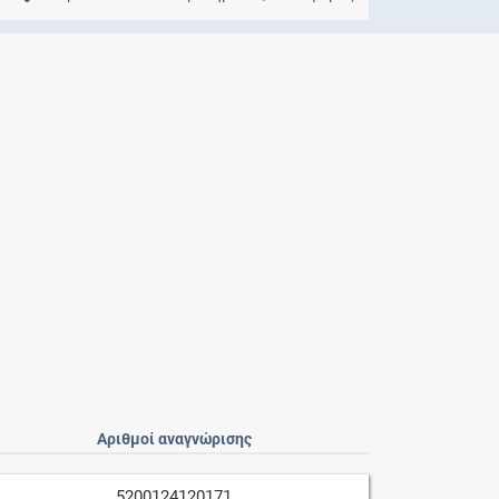
Μητρότητα
και φάρμακα
Αριθμοί αναγνώρισης
5200124120171