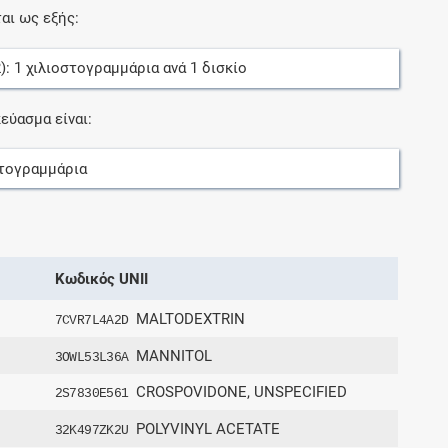
αι ως εξής:
2):
1
χιλιοστογραμμάρια
ανά
1
δισκίο
εύασμα είναι:
στογραμμάρια
Κωδικός UNII
MALTODEXTRIN
7CVR7L4A2D
MANNITOL
3OWL53L36A
CROSPOVIDONE, UNSPECIFIED
2S7830E561
POLYVINYL ACETATE
32K497ZK2U