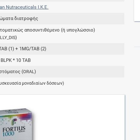
an Nutraceuticals Ι.Κ.Ε.
ώματα διατροφής
Συνδρομές
στοματικώς αποσυντιθέμενο (ή υπογλώσσιο)
Μάθετε περισσότερα για τα οφέλη και τις
)
LLY_DIS
επιπλέον παροχές των συνδρομητικών
προγραμμάτων
TAB (1) + 1MG/TAB (2)
 BLPK * 10 TAB
στόματος (
)
ORAL
Ενδείξεις και αγωγές
υσκευασία μοναδιαίων δόσεων)
Βρείτε θεραπευτικές ενδείξεις και αγωγές για
νόσους, συμπτώματα και ιατρικές πράξεις
Γνωρίζατε ότι...