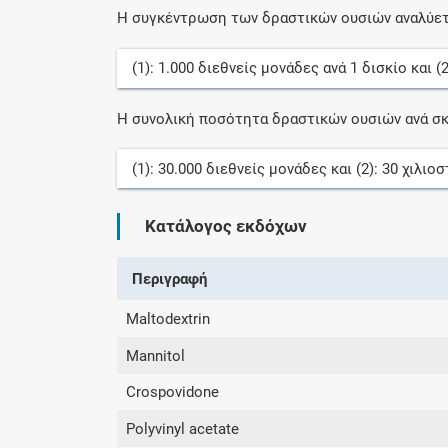
Η συγκέντρωση των δραστικών ουσιών αναλύετ
(1):
1.000
διεθνείς μονάδες
ανά
1
δισκίο
και (
Η συνολική ποσότητα δραστικών ουσιών ανά σκ
(1):
30.000
διεθνείς μονάδες
και (2):
30
χιλιο
Κατάλογος εκδόχων
Περιγραφή
Maltodextrin
Mannitol
Crospovidone
Polyvinyl acetate