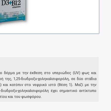
Μοιραζόμαστε μαζί σας γεγονότα της
πορείας του Galinos.gr από το 2011 μέχρι
σήμερα
το δέρμα με την έκθεση στο υπεριώδες (UV) φως και
ή της, 1,25-διυδροξυ-χοληκαλσιφερόλη, σε δύο στάδια
 και κατόπιν στο νεφρικό ιστό (θέση 1). Μαζί με την
5-διυδροξυ-χοληκαλσιφερόλη έχει σημαντικό αντίκτυπο
τίου και του φωσφόρου.