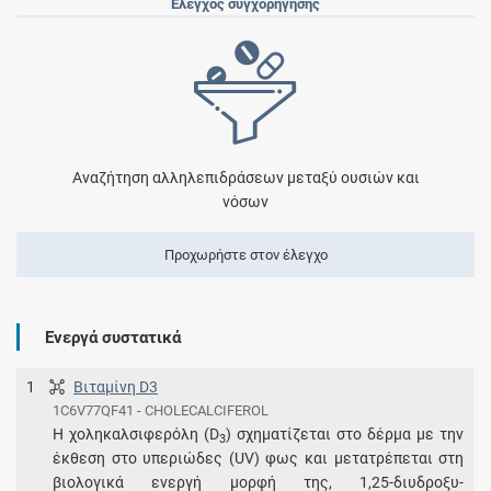
Έλεγχος συγχορήγησης
Αναζήτηση αλληλεπιδράσεων μεταξύ ουσιών και
νόσων
Προχωρήστε στον έλεγχο
Ενεργά συστατικά
1
Βιταμίνη D3
1C6V77QF41 - CHOLECALCIFEROL
Η χοληκαλσιφερόλη (D
) σχηματίζεται στο δέρμα με την
3
έκθεση στο υπεριώδες (UV) φως και μετατρέπεται στη
βιολογικά ενεργή μορφή της, 1,25-διυδροξυ-