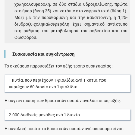
χοληκαλσιφερόλη, σε δύο στάδια υδροξυλίωσης, πρώτα
στο ήπαρ (θέση 25) και κατόπιν στο νεφρικό ιστό (θέση 1).
Μαζί με την παραθορμόνη και την καλσιτονίνη, η 1,25-
διυδροξυ-χοληκαλσιφερόλη έχει σημαντικό αντίκτυπο
στη ρύθμιση του μεταβολισμού του ασβεστίου και του
φωσφόρου.
Συσκευασία και συγκέντρωση
Το σκεύασμα παρουσιάζει τον εξής τρόπο συσκευασίας:
1
κυτία
, που περιέχουν
1
φιαλίδια
ανά
1
κυτία
, που
περιέχουν
60
δισκίο
ανά
1
φιαλίδια
Η συγκέντρωση των δραστικών ουσιών αναλύεται ως εξής:
2.000
διεθνείς μονάδες
ανά
1
δισκίο
Η συνολική ποσότητα δραστικών ουσιών ανά σκεύασμα είναι: