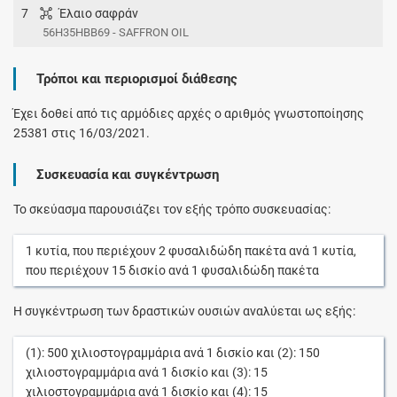
7
Έλαιο σαφράν
56H35HBB69 - SAFFRON OIL
Τρόποι και περιορισμοί διάθεσης
Έχει δοθεί από τις αρμόδιες αρχές ο αριθμός γνωστοποίησης
25381 στις 16/03/2021.
Συσκευασία και συγκέντρωση
Το σκεύασμα παρουσιάζει τον εξής τρόπο συσκευασίας:
1
κυτία
, που περιέχουν
2
φυσαλιδώδη πακέτα
ανά
1
κυτία
,
που περιέχουν
15
δισκίο
ανά
1
φυσαλιδώδη πακέτα
Η συγκέντρωση των δραστικών ουσιών αναλύεται ως εξής:
(1):
500
χιλιοστογραμμάρια
ανά
1
δισκίο
και (2):
150
χιλιοστογραμμάρια
ανά
1
δισκίο
και (3):
15
χιλιοστογραμμάρια
ανά
1
δισκίο
και (4):
15