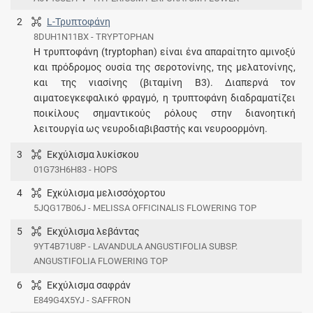
2
L-Τρυπτοφάνη
8DUH1N11BX - TRYPTOPHAN
Η τρυπτοφάνη (tryptophan) είναι ένα απαραίτητο αμινοξύ
και πρόδρομος ουσία της σεροτονίνης, της μελατονίνης,
και της νιασίνης (βιταμίνη Β3). Διαπερνά τον
αιματοεγκεφαλικό φραγμό, η τρυπτοφάνη διαδραματίζει
ποικίλους σημαντικούς ρόλους στην διανοητική
λειτουργία ως νευροδιαβιβαστής και νευροορμόνη.
3
Εκχύλισμα λυκίσκου
01G73H6H83 - HOPS
4
Εχκύλισμα μελισσόχορτου
5JQG17B06J - MELISSA OFFICINALIS FLOWERING TOP
5
Εκχύλισμα λεβάντας
9YT4B71U8P - LAVANDULA ANGUSTIFOLIA SUBSP.
ANGUSTIFOLIA FLOWERING TOP
6
Εκχύλισμα σαφράν
E849G4X5YJ - SAFFRON