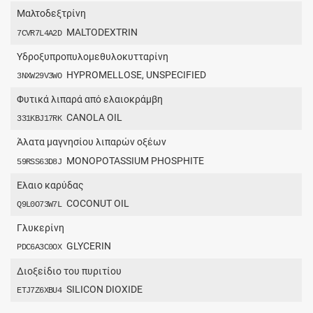
Μαλτοδεξτρίνη
MALTODEXTRIN
7CVR7L4A2D
Υδροξυπροπυλομεθυλοκυτταρίνη
HYPROMELLOSE, UNSPECIFIED
3NXW29V3WO
Φυτικά λιπαρά από ελαιοκράμβη
CANOLA OIL
331KBJ17RK
Άλατα μαγνησίου λιπαρών οξέων
MONOPOTASSIUM PHOSPHITE
59RSS63D8J
Έλαιο καρύδας
COCONUT OIL
Q9L0O73W7L
Γλυκερίνη
GLYCERIN
PDC6A3C0OX
Διοξείδιο του πυριτίου
SILICON DIOXIDE
ETJ7Z6XBU4