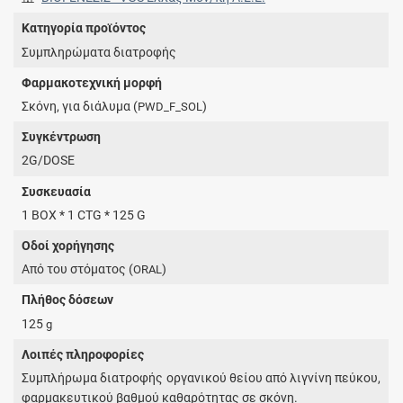
Κατηγορία προϊόντος
Συμπληρώματα διατροφής
Φαρμακοτεχνική μορφή
Σκόνη, για διάλυμα (
)
PWD_F_SOL
Συγκέντρωση
2G/DOSE
Συσκευασία
1 BOX * 1 CTG * 125 G
Οδοί χορήγησης
Από του στόματος (
)
ORAL
Πλήθος δόσεων
125
g
Λοιπές πληροφορίες
Συμπλήρωμα διατροφής οργανικού θείου από λιγνίνη πεύκου,
φαρμακευτικού βαθμού καθαρότητας σε σκόνη.