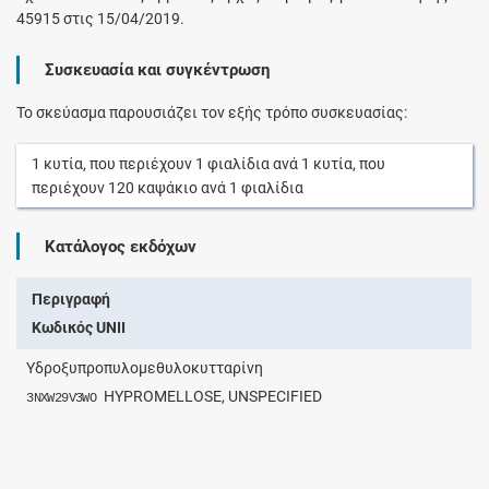
45915 στις 15/04/2019.
Συσκευασία και συγκέντρωση
Το σκεύασμα παρουσιάζει τον εξής τρόπο συσκευασίας:
1
κυτία
, που περιέχουν
1
φιαλίδια
ανά
1
κυτία
, που
περιέχουν
120
καψάκιο
ανά
1
φιαλίδια
Κατάλογος εκδόχων
Περιγραφή
Κωδικός UNII
Υδροξυπροπυλομεθυλοκυτταρίνη
HYPROMELLOSE, UNSPECIFIED
3NXW29V3WO