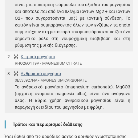
είναι μια εμπειρική φόρμουλα του οξείδιο του μαγνησίου
και αποτελείται από ένα πλέγμα ιόντων Mg2 + και ιόντων
O2− που συγκρατούνται μαζί με ιοντική σύνδεση. Το
κατιόν είναι συμπαράγοντας όλων των ενζύμων τα οποία
συμμετέχουν στη μεταφορά του φωσφόρου και παίζει ένα
σημαντικό ρόλο στη νευροχημική διαβίβαση και στη
ρύθμιση της μυϊκής διέγερσης.
2
Κιτρικό μαγνήσιο
RHO26O1T9V - MAGNESIUM CITRATE
3
Ανθρακικό μαγνήσιο
0E53J927NA - MAGNESIUM CARBONATE
Το ανθρακικό μαγνήσιο (magnesium carbonate), MgCO3
(αρχαϊκή ονομασία magnesia alba), είναι ένα ανόργανο
άλας. Η κύρια χρήση ανθρακικού μαγνησίου είναι η
παραγωγή οξειδίου του μαγνησίου με φρύξη.
Τρόποι και περιορισμοί διάθεσης
Έχει δοθεί από τις αρμόδιες αρχές ο αριθμός γνωστοποίησης