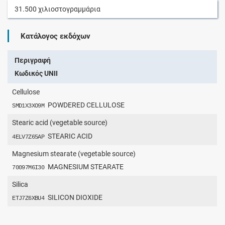
31.500
χιλιοστογραμμάρια
Κατάλογος εκδόχων
Περιγραφή
Κωδικός UNII
Cellulose
POWDERED CELLULOSE
SMD1X3XO9M
Stearic acid (vegetable source)
STEARIC ACID
4ELV7Z65AP
Magnesium stearate (vegetable source)
MAGNESIUM STEARATE
70097M6I30
Silica
SILICON DIOXIDE
ETJ7Z6XBU4