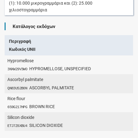
(1):
10.000
μικρογραμμάρια
και (2):
25.000
χιλιοστογραμμάρια
Κατάλογος εκδόχων
Περιγραφή
Κωδικός UNII
Hypromellose
HYPROMELLOSE, UNSPECIFIED
3NXW29V3WO
Ascorbyl palmitate
ASCORBYL PALMITATE
QN83US2B0N
Rice flour
BROWN RICE
659G217HPG
Silicon dioxide
SILICON DIOXIDE
ETJ7Z6XBU4