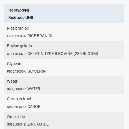
Περιγραφή
Κωδικός UNII
Rice bran oil
RICE BRAN OIL
LZO6K1506A
Bovine gelatin
GELATIN TYPE B BOVINE (230 BLOOM)
WIL1404U79
Glycerin
GLYCERIN
PDC6A3C0OX
Water
WATER
059QF0KO0R
Carob extract
CAROB
5MG5Z946UO
Zinc oxide
ZINC OXIDE
SOI2LOH54Z