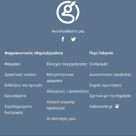
Ακουλουθήστε μας
Φαρμακευτικός οδηγός
Εργαλεία
Περί Γαληνού
Φάρμακα
Έλεγχος συγχορήγησης
Συνδρομές
Δραστικές ουσίες
Μητρότητα και
Δυνατότητες προβολής
φάρμακα
Ενδείξεις και αγωγές
Συχνές ερωτήσεις
Αλλεργίες / Δυσανεξίες
Σκευάσματα
Σχετικά με την Ergobyte
Λεξικό ιατρικής
Συμπληρώματα
GalinosVet.gr
ορολογίας
διατροφής
Οι συνταγές μου