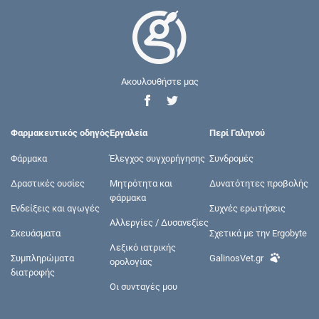
Ακουλουθήστε μας
Φαρμακευτικός οδηγός
Εργαλεία
Περί Γαληνού
Φάρμακα
Έλεγχος συγχορήγησης
Συνδρομές
Δραστικές ουσίες
Μητρότητα και
Δυνατότητες προβολής
φάρμακα
Ενδείξεις και αγωγές
Συχνές ερωτήσεις
Αλλεργίες / Δυσανεξίες
Σκευάσματα
Σχετικά με την Ergobyte
Λεξικό ιατρικής
Συμπληρώματα
GalinosVet.gr
ορολογίας
διατροφής
Οι συνταγές μου