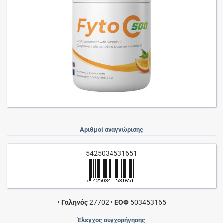
Αριθμοί αναγνώρισης
5425034531651
•
Γαληνός
27702
•
ΕΟΦ
503453165
Έλεγχος συγχορήγησης