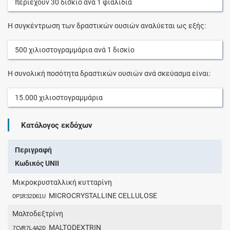
περιέχουν
30
δισκίο
ανά
1
φιαλίδια
Η συγκέντρωση των δραστικών ουσιών αναλύεται ως εξής:
500
χιλιοστογραμμάρια
ανά
1
δισκίο
Η συνολική ποσότητα δραστικών ουσιών ανά σκεύασμα είναι:
15.000
χιλιοστογραμμάρια
Κατάλογος εκδόχων
Περιγραφή
Κωδικός UNII
Μικροκρυσταλλική κυτταρίνη
MICROCRYSTALLINE CELLULOSE
OP1R32D61U
Μαλτοδεξτρίνη
MALTODEXTRIN
7CVR7L4A2D