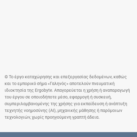
© Το έργο καταχώρησης και επεξεργασίας δεδομένων, καθώς
και το εμπορικό σήμα «Γαληνός» αποτελούν πνευματική
ιδιοκτησία της Ergobyte. Απαγορεύεται η χρήση ή αναπαραγωγή
του έργου σε οποιοδήποτε μέσο, εφαρμογή ή συσκευή,
συμπεριλαμβανομένης της χρήσης για εκπαίδευση ή ανάπτυξη
τεχνητής νοημοσύνης (AI), μηχανικής μάθησης ή παρόμοιων
τεχνολογιών, χωρίς προηγούμενη γραπτή άδεια.