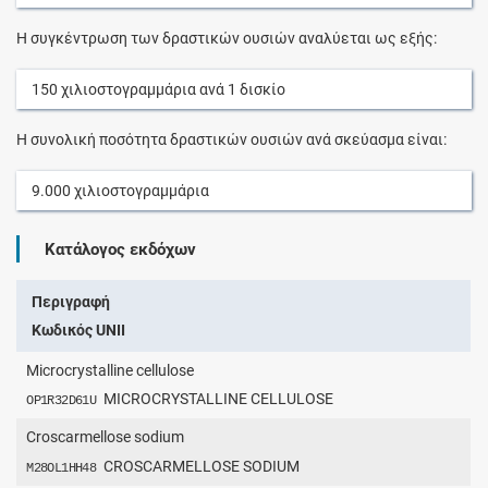
Η συγκέντρωση των δραστικών ουσιών αναλύεται ως εξής:
150
χιλιοστογραμμάρια
ανά
1
δισκίο
Η συνολική ποσότητα δραστικών ουσιών ανά σκεύασμα είναι:
9.000
χιλιοστογραμμάρια
Κατάλογος εκδόχων
Περιγραφή
Κωδικός UNII
Microcrystalline cellulose
MICROCRYSTALLINE CELLULOSE
OP1R32D61U
Croscarmellose sodium
CROSCARMELLOSE SODIUM
M28OL1HH48