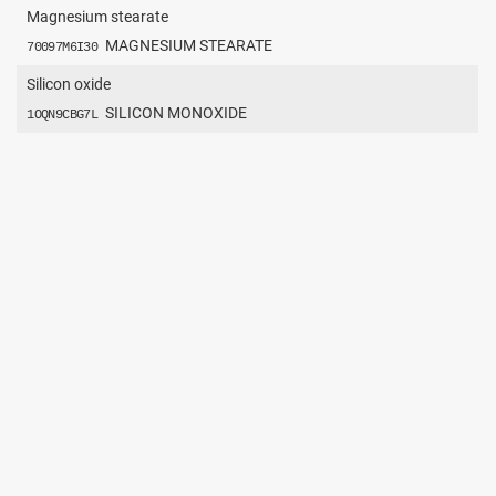
Magnesium stearate
MAGNESIUM STEARATE
70097M6I30
Silicon oxide
SILICON MONOXIDE
1OQN9CBG7L