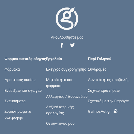
Ακουλουθήστε μας
Φαρμακευτικός οδηγός
Εργαλεία
Περί Γαληνού
Φάρμακα
Έλεγχος συγχορήγησης
Συνδρομές
Δραστικές ουσίες
Μητρότητα και
Δυνατότητες προβολής
φάρμακα
Ενδείξεις και αγωγές
Συχνές ερωτήσεις
Αλλεργίες / Δυσανεξίες
Σκευάσματα
Σχετικά με την Ergobyte
Λεξικό ιατρικής
Συμπληρώματα
GalinosVet.gr
ορολογίας
διατροφής
Οι συνταγές μου