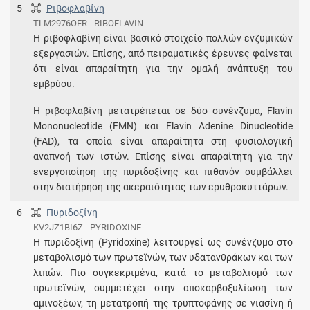
5
Ριβοφλαβίνη
TLM2976OFR - RIBOFLAVIN
Η ριβοφλαβίνη είναι βασικό στοιχείο πολλών ενζυμικών
εξεργασιών. Επίσης, από πειραματικές έρευνες φαίνεται
ότι είναι απαραίτητη για την ομαλή ανάπτυξη του
εμβρύου.
Η ριβοφλαβίνη μετατρέπεται σε δύο συνένζυμα, Flavin
Mononucleotide (FMN) και Flavin Adenine Dinucleotide
(FAD), τα οποία είναι απαραίτητα στη φυσιολογική
αναπνοή των ιστών. Επίσης είναι απαραίτητη για την
ενεργοποίηση της πυριδοξίνης και πιθανόν συμβάλλει
στην διατήρηση της ακεραιότητας των ερυθροκυττάρων.
6
Πυριδοξίνη
KV2JZ1BI6Z - PYRIDOXINE
Η πυριδοξίνη (Pyridoxine) λειτουργεί ως συνένζυμο στο
μεταβολισμό των πρωτεϊνών, των υδατανθράκων και των
λιπών. Πιο συγκεκριμένα, κατά το μεταβολισμό των
πρωτεϊνών, συμμετέχει στην αποκαρβοξυλίωση των
αμινοξέων, τη μετατροπή της τρυπτοφάνης σε νιασίνη ή