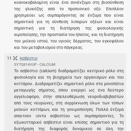
κυανοκοβαλαμίνη είναι ένα συνένζυμο στη βιοσύνθεση
της γλυκόζης από το προπιονικό οξύ. Επιπλέον
χρησιμεύει ως συμπαράγοντας σε ένζυμα που είναι
σημαντικά για τη σύνθεση λιπαρών οξέων και είναι
σημαντική για τη διατήρηση της φυσιολογικής
αιμοποίησης, την προστασία του ήπατος, και τη διατήρηση
του μυϊκού ιστού, του υγιούς δέρματος, του εγκεφάλου
και του μεταβολισμού στο πάγκρεας.
11
Ασβέστιο
SY7Q814VUP - CALCIUM
Το ασβέστιο (calcium) διαδραματίζει κεντρικό ρόλο στη
φυσιολογία και τη βιοχημεία των οργανισμών και του
κυττάρου. Διαδραματίζει σημαντικό ρόλο στα μονοπάτια
μεταγωγής σήματος, όπου ενεργεί ως ένα δεύτερο
αγγελιοφόρο, στην απελευθέρωση νευροδιαβιβαστών
από τους νευρώνες, στη συρρίκνωση όλων των τύπων
μυϊκών κυττάρων, και τη γονιμοποίηση. Πολλά ένζυμα
απαιτούν ιόντα ασβεστίου ως συμπαράγοντες. Το
εξωκυτταρικό ασβέστιο είναι επίσης σημαντικό για τη
διατήρηση της διαφοράς δυναμικού σε όλη την