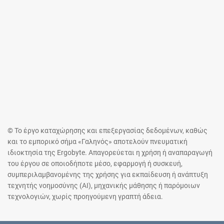
© Το έργο καταχώρησης και επεξεργασίας δεδομένων, καθώς
και το εμπορικό σήμα «Γαληνός» αποτελούν πνευματική
ιδιοκτησία της Ergobyte. Απαγορεύεται η χρήση ή αναπαραγωγή
του έργου σε οποιοδήποτε μέσο, εφαρμογή ή συσκευή,
συμπεριλαμβανομένης της χρήσης για εκπαίδευση ή ανάπτυξη
τεχνητής νοημοσύνης (AI), μηχανικής μάθησης ή παρόμοιων
τεχνολογιών, χωρίς προηγούμενη γραπτή άδεια.