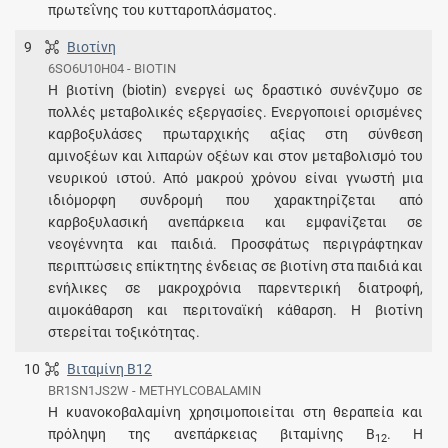
πρωτεΐνης του κυτταροπλάσματος.
9
Βιοτίνη
6SO6U10H04 - BIOTIN
Η βιοτίνη (biotin) ενεργεί ως δραστικό συνένζυμο σε
πολλές μεταβολικές εξεργασίες. Ενεργοποιεί ορισμένες
καρβοξυλάσες πρωταρχικής αξίας στη σύνθεση
αμινοξέων και λιπαρών οξέων και στον μεταβολισμό του
νευρικού ιστού. Από μακρού χρόνου είναι γνωστή μια
ιδιόμορφη συνδρομή που χαρακτηρίζεται από
καρβοξυλασική ανεπάρκεια και εμφανίζεται σε
νεογέννητα και παιδιά. Προσφάτως περιγράφτηκαν
περιπτώσεις επίκτητης ένδειας σε βιοτίνη στα παιδιά και
ενήλικες σε μακροχρόνια παρεντερική διατροφή,
αιμοκάθαρση και περιτοναϊκή κάθαρση. Η βιοτίνη
στερείται τοξικότητας.
10
Βιταμίνη B12
BR1SN1JS2W - METHYLCOBALAMIN
Η κυανοκοβαλαμίνη χρησιμοποιείται στη θεραπεία και
πρόληψη της ανεπάρκειας βιταμίνης Β
. Η
12