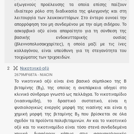
εξωγενούς προέλευσης τα οποία επίσης παίζουν
ιδιαίτερο ρόλο στη διαδικασία της φλεγμονής και στη
λειτουργία των λευκοκυττάρων. Στο έντερο ευνοεί την
απορρόφηση του μη συνδεμένου με την αίμη σιδήρου. Το
ασκορβικό οξύ είναι απαραίτητο για τη σύνθεση της
βασικής ενδοκυτταρικής ουσίας
(βλεννοπολυσακχαρίτες), η οποία μαζί με τις ίνες
κολλαγόνου, είναι υπεύθυνη για τη στεγανότητα του
τοιχώματος των τριχοειδών.
2
Νικοτινικό οξύ
2679MF687A - NIACIN
Το νικοτινικό οξύ είναι ένα βασικό σύμπλοκο της Β
βιταμίνης (Β
), της οποίας η ανεπάρκεια οδηγεί στο
3
κλινικό σύνδρομο γνωστό ως πελλάγρα. Το νικοτιναμίδιο
(νιασιναμίδη), το δραστικό συστατικό, είναι η
φυσιολογικώς ενεργός μορφή της νιασίνης και είναι η
χημική μορφή της βιταμίνης Β
που βρίσκεται σε όλα
3
σχεδόν τα προϊόντα πολυβιταμινών. Αν και το νικοτινικό
οξύ και το νικοτιναμίδιο είναι τόσο στενά συνδεδεμένα
χημικά, διαφέρουν κάπως στις φαρμακολογικές