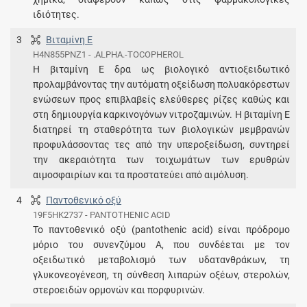
ιδιότητες.
3
Βιταμίνη E
H4N855PNZ1 - .ALPHA.-TOCOPHEROL
H βιταμίνη E δρα ως βιολογικό αντιοξειδωτικό
προλαμβάνοντας την αυτόματη οξείδωση πολυακόρεστων
ενώσεων προς επιβλαβείς ελεύθερες ρίζες καθώς και
στη δημιουργία καρκινογόνων νιτροζαμινών. Η βιταμίνη Ε
διατηρεί τη σταθερότητα των βιολογικών μεμβρανών
προφυλάσσοντας τες από την υπεροξείδωση, συντηρεί
την ακεραιότητα των τοιχωμάτων των ερυθρών
αιμοσφαιρίων και τα προστατεύει από αιμόλυση.
4
Παντοθενικό οξύ
19F5HK2737 - PANTOTHENIC ACID
Το παντοθενικό οξύ (pantothenic acid) είναι πρόδρομο
μόριο του συνενζύμου Α, που συνδέεται με τον
οξειδωτικό μεταβολισμό των υδατανθράκων, τη
γλυκονεογένεση, τη σύνθεση λιπαρών οξέων, στερολών,
στεροειδών ορμονών και πορφυρινών.