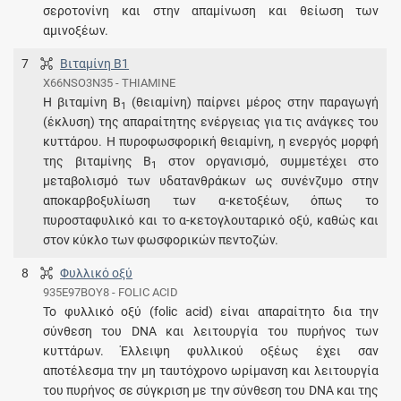
σεροτονίνη και στην απαμίνωση και θείωση των
αμινοξέων.
7
Βιταμίνη Β1
X66NSO3N35 - THIAMINE
Η βιταμίνη Β
(θειαμίνη) παίρνει μέρος στην παραγωγή
1
(έκλυση) της απαραίτητης ενέργειας για τις ανάγκες του
κυττάρου. Η πυροφωσφορική θειαμίνη, η ενεργός μορφή
της βιταμίνης Β
στον οργανισμό, συμμετέχει στο
1
μεταβολισμό των υδατανθράκων ως συνένζυμο στην
αποκαρβοξυλίωση των α-κετοξέων, όπως το
πυροσταφυλικό και το α-κετογλουταρικό οξύ, καθώς και
στον κύκλο των φωσφορικών πεντοζών.
8
Φυλλικό οξύ
935E97BOY8 - FOLIC ACID
Το φυλλικό οξύ (folic acid) είναι απαραίτητο δια την
σύνθεση του DNA και λειτουργία του πυρήνος των
κυττάρων. Έλλειψη φυλλικού οξέως έχει σαν
αποτέλεσμα την μη ταυτόχρονο ωρίμανση και λειτουργία
του πυρήνος σε σύγκριση με την σύνθεση του DNA και της