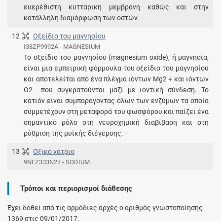
ευερέθιστη κυτταρικη μεμβράνη καθώς και στην
κατάλληλη διαμόρφωση των οστών.
12
Οξείδιο του μαγνησίου
I38ZP9992A - MAGNESIUM
Το οξείδιο του μαγνησίου (magnesium oxide), ή μαγνησία,
είναι μια εμπειρική φόρμουλα του οξείδιο του μαγνησίου
και αποτελείται από ένα πλέγμα ιόντων Mg2 + και ιόντων
O2− που συγκρατούνται μαζί με ιοντική σύνδεση. Το
κατιόν είναι συμπαράγοντας όλων των ενζύμων τα οποία
συμμετέχουν στη μεταφορά του φωσφόρου και παίζει ένα
σημαντικό ρόλο στη νευροχημική διαβίβαση και στη
ρύθμιση της μυϊκής διέγερσης.
13
Οξικό νάτριο
9NEZ333N27 - SODIUM
Τρόποι και περιορισμοί διάθεσης
Έχει δοθεί από τις αρμόδιες αρχές ο αριθμός γνωστοποίησης
1369 στις 09/01/2017.