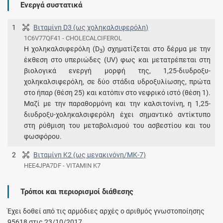
Ενεργά συστατικά
1
Βιταμίνη D3 (ως χοληκαλσιφερόλη)
1C6V77QF41 - CHOLECALCIFEROL
Η χοληκαλσιφερόλη (D
) σχηματίζεται στο δέρμα με την
3
έκθεση στο υπεριώδες (UV) φως και μετατρέπεται στη
βιολογικά ενεργή μορφή της, 1,25-διυδροξυ-
χοληκαλσιφερόλη, σε δύο στάδια υδροξυλίωσης, πρώτα
στο ήπαρ (θέση 25) και κατόπιν στο νεφρικό ιστό (θέση 1).
Μαζί με την παραθορμόνη και την καλσιτονίνη, η 1,25-
διυδροξυ-χοληκαλσιφερόλη έχει σημαντικό αντίκτυπο
στη ρύθμιση του μεταβολισμού του ασβεστίου και του
φωσφόρου.
2
Βιταμίνη Κ2 (ως μενακινόνη/ΜΚ-7)
HEE4JPA7DF - VITAMIN K7
Τρόποι και περιορισμοί διάθεσης
Έχει δοθεί από τις αρμόδιες αρχές ο αριθμός γνωστοποίησης
95618 στις 23/10/2017.