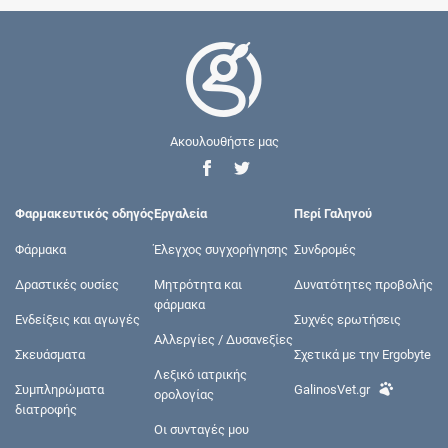
Ακουλουθήστε μας
Φαρμακευτικός οδηγός
Εργαλεία
Περί Γαληνού
Φάρμακα
Έλεγχος συγχορήγησης
Συνδρομές
Δραστικές ουσίες
Μητρότητα και
Δυνατότητες προβολής
φάρμακα
Ενδείξεις και αγωγές
Συχνές ερωτήσεις
Αλλεργίες / Δυσανεξίες
Σκευάσματα
Σχετικά με την Ergobyte
Λεξικό ιατρικής
Συμπληρώματα
GalinosVet.gr
ορολογίας
διατροφής
Οι συνταγές μου