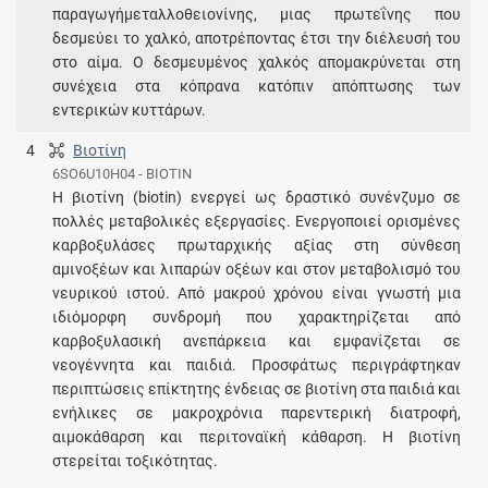
παραγωγήμεταλλοθειονίνης, μιας πρωτεΐνης που
δεσμεύει το χαλκό, αποτρέποντας έτσι την διέλευσή του
στο αίμα. Ο δεσμευμένος χαλκός απομακρύνεται στη
συνέχεια στα κόπρανα κατόπιν απόπτωσης των
εντερικών κυττάρων.
4
Βιοτίνη
6SO6U10H04 - BIOTIN
Η βιοτίνη (biotin) ενεργεί ως δραστικό συνένζυμο σε
πολλές μεταβολικές εξεργασίες. Ενεργοποιεί ορισμένες
καρβοξυλάσες πρωταρχικής αξίας στη σύνθεση
αμινοξέων και λιπαρών οξέων και στον μεταβολισμό του
νευρικού ιστού. Από μακρού χρόνου είναι γνωστή μια
ιδιόμορφη συνδρομή που χαρακτηρίζεται από
καρβοξυλασική ανεπάρκεια και εμφανίζεται σε
νεογέννητα και παιδιά. Προσφάτως περιγράφτηκαν
περιπτώσεις επίκτητης ένδειας σε βιοτίνη στα παιδιά και
ενήλικες σε μακροχρόνια παρεντερική διατροφή,
αιμοκάθαρση και περιτοναϊκή κάθαρση. Η βιοτίνη
στερείται τοξικότητας.