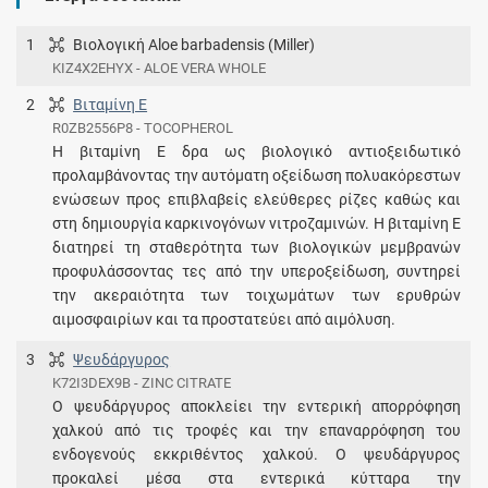
1
Βιολογική Aloe barbadensis (Miller)
KIZ4X2EHYX - ALOE VERA WHOLE
2
Βιταμίνη E
R0ZB2556P8 - TOCOPHEROL
H βιταμίνη E δρα ως βιολογικό αντιοξειδωτικό
προλαμβάνοντας την αυτόματη οξείδωση πολυακόρεστων
ενώσεων προς επιβλαβείς ελεύθερες ρίζες καθώς και
στη δημιουργία καρκινογόνων νιτροζαμινών. Η βιταμίνη Ε
διατηρεί τη σταθερότητα των βιολογικών μεμβρανών
προφυλάσσοντας τες από την υπεροξείδωση, συντηρεί
την ακεραιότητα των τοιχωμάτων των ερυθρών
αιμοσφαιρίων και τα προστατεύει από αιμόλυση.
3
Ψευδάργυρος
K72I3DEX9B - ZINC CITRATE
Ο ψευδάργυρος αποκλείει την εντερική απορρόφηση
χαλκού από τις τροφές και την επαναρρόφηση του
ενδογενούς εκκριθέντος χαλκού. Ο ψευδάργυρος
προκαλεί μέσα στα εντερικά κύτταρα την