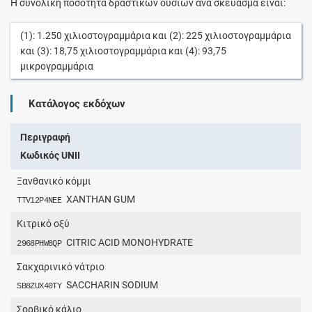
Η συνολική ποσότητα δραστικών ουσιών ανά σκεύασμα είναι:
(1):
1.250
χιλιοστογραμμάρια
και (2):
225
χιλιοστογραμμάρια
και (3):
18,75
χιλιοστογραμμάρια
και (4):
93,75
μικρογραμμάρια
Κατάλογος εκδόχων
Περιγραφή
Κωδικός UNII
Ξανθανικό κόμμι
XANTHAN GUM
TTV12P4NEE
Κιτρικό οξύ
CITRIC ACID MONOHYDRATE
2968PHW8QP
Σακχαρινικό νάτριο
SACCHARIN SODIUM
SB8ZUX40TY
Σορβικό κάλιο