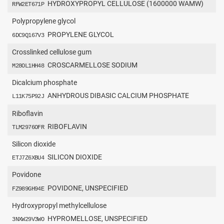
HYDROXYPROPYL CELLULOSE (1600000 WAMW)
RFW2ET671P
Polypropylene glycol
PROPYLENE GLYCOL
6DC9Q167V3
Crosslinked cellulose gum
CROSCARMELLOSE SODIUM
M28OL1HH48
Dicalcium phosphate
ANHYDROUS DIBASIC CALCIUM PHOSPHATE
L11K75P92J
Riboflavin
RIBOFLAVIN
TLM2976OFR
Silicon dioxide
SILICON DIOXIDE
ETJ7Z6XBU4
Povidone
POVIDONE, UNSPECIFIED
FZ989GH94E
Hydroxypropyl methylcellulose
HYPROMELLOSE, UNSPECIFIED
3NXW29V3WO