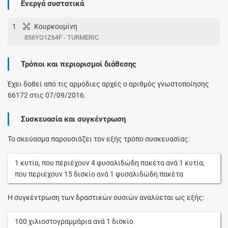
Ενεργά συστατικά
1
Κουρκουμίνη
856YO1Z64F - TURMERIC
Τρόποι και περιορισμοί διάθεσης
Έχει δοθεί από τις αρμόδιες αρχές ο αριθμός γνωστοποίησης
66172 στις 07/09/2016.
Συσκευασία και συγκέντρωση
Το σκεύασμα παρουσιάζει τον εξής τρόπο συσκευασίας:
1
κυτία
, που περιέχουν
4
φυσαλιδώδη πακέτα
ανά
1
κυτία
,
που περιέχουν
15
δισκίο
ανά
1
φυσαλιδώδη πακέτα
Η συγκέντρωση των δραστικών ουσιών αναλύεται ως εξής:
100
χιλιοστογραμμάρια
ανά
1
δισκίο