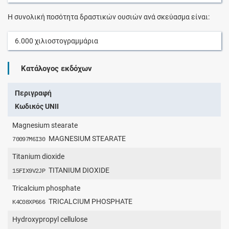
Η συνολική ποσότητα δραστικών ουσιών ανά σκεύασμα είναι:
6.000
χιλιοστογραμμάρια
Κατάλογος εκδόχων
Περιγραφή
Κωδικός UNII
Magnesium stearate
MAGNESIUM STEARATE
70097M6I30
Titanium dioxide
TITANIUM DIOXIDE
15FIX9V2JP
Tricalcium phosphate
TRICALCIUM PHOSPHATE
K4C08XP666
Hydroxypropyl cellulose