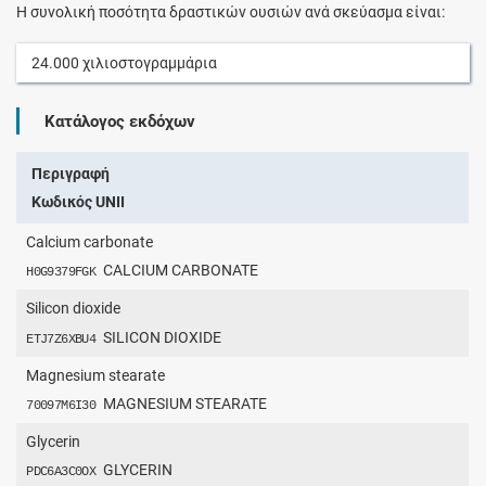
Η συνολική ποσότητα δραστικών ουσιών ανά σκεύασμα είναι:
24.000
χιλιοστογραμμάρια
Κατάλογος εκδόχων
Περιγραφή
Κωδικός UNII
Calcium carbonate
CALCIUM CARBONATE
H0G9379FGK
Silicon dioxide
SILICON DIOXIDE
ETJ7Z6XBU4
Magnesium stearate
MAGNESIUM STEARATE
70097M6I30
Glycerin
GLYCERIN
PDC6A3C0OX