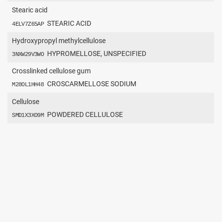
Stearic acid
STEARIC ACID
4ELV7Z65AP
Hydroxypropyl methylcellulose
HYPROMELLOSE, UNSPECIFIED
3NXW29V3WO
Crosslinked cellulose gum
CROSCARMELLOSE SODIUM
M28OL1HH48
Cellulose
POWDERED CELLULOSE
SMD1X3XO9M