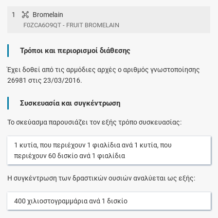
1
Bromelain
F0ZCA6O9QT - FRUIT BROMELAIN
Τρόποι και περιορισμοί διάθεσης
Έχει δοθεί από τις αρμόδιες αρχές ο αριθμός γνωστοποίησης
26981 στις 23/03/2016.
Συσκευασία και συγκέντρωση
Το σκεύασμα παρουσιάζει τον εξής τρόπο συσκευασίας:
1
κυτία
, που περιέχουν
1
φιαλίδια
ανά
1
κυτία
, που
περιέχουν
60
δισκίο
ανά
1
φιαλίδια
Η συγκέντρωση των δραστικών ουσιών αναλύεται ως εξής:
400
χιλιοστογραμμάρια
ανά
1
δισκίο