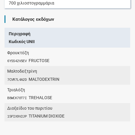
700
χιλιοστογραμμάρια
Κατάλογος εκδόχων
Περιγραφή
Κωδικός UNII
Φρουκτόζη
FRUCTOSE
6YSS42VSEV
Μαλτοδεξτρίνη
MALTODEXTRIN
7CVR7L4A2D
Τριαλόζη
TREHALOSE
B8WCK70T7I
Διοξείδιο του πυριτίου
TITANIUM DIOXIDE
15FIX9V2JP