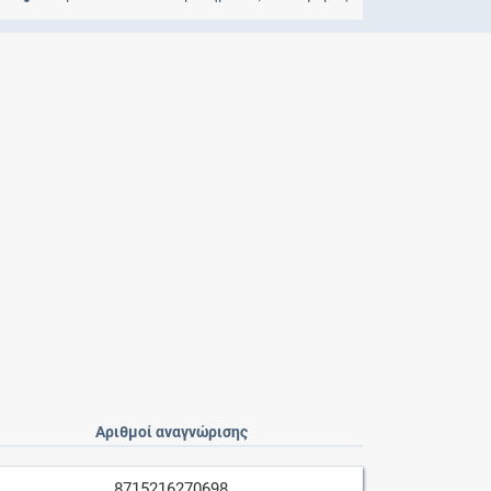
Μητρότητα
και φάρμακα
Αριθμοί αναγνώρισης
8715216270698