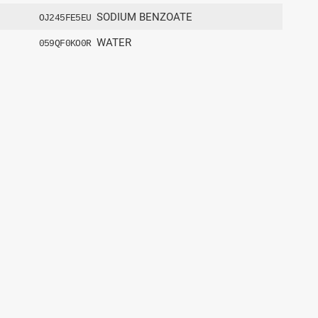
SODIUM BENZOATE
OJ245FE5EU
WATER
059QF0KO0R