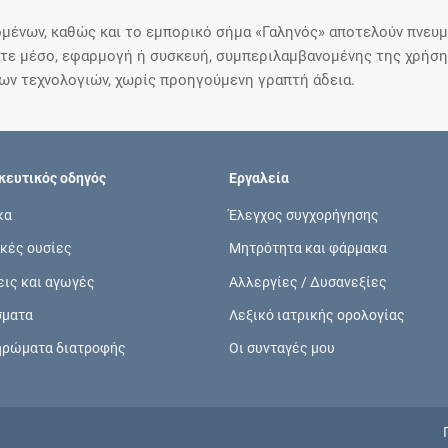
μένων, καθώς και το εμπορικό σήμα «Γαληνός» αποτελούν πνευμα
ε μέσο, εφαρμογή ή συσκευή, συμπεριλαμβανομένης της χρήσης
ιων τεχνολογιών, χωρίς προηγούμενη γραπτή άδεια.
ευτικός οδηγός
Εργαλεία
κα
Έλεγχος συγχορήγησης
κές ουσίες
Μητρότητα και φάρμακα
εις και αγωγές
Αλλεργίες / Δυσανεξίες
σματα
Λεξικό ιατρικής ορολογίας
ηρώματα διατροφής
Οι συνταγές μου