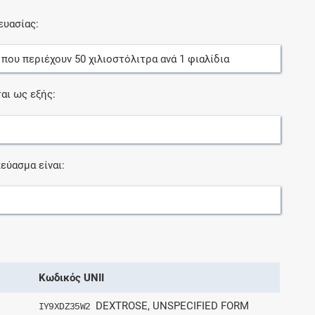
ευασίας:
, που περιέχουν
50
χιλιοστόλιτρα
ανά
1
φιαλίδια
αι ως εξής:
εύασμα είναι:
Κωδικός UNII
DEXTROSE, UNSPECIFIED FORM
IY9XDZ35W2