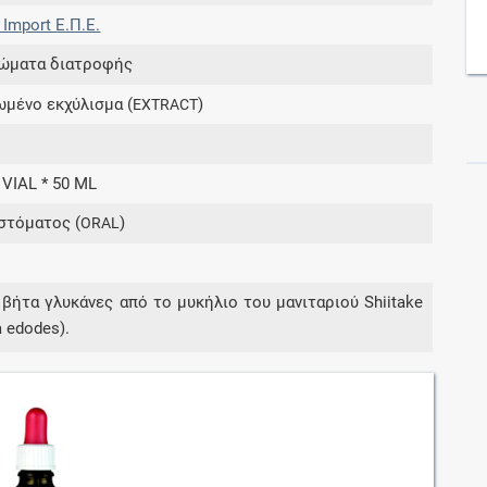
 Import Ε.Π.Ε.
ώματα διατροφής
Συνδρομές
μένο εκχύλισμα (
)
EXTRACT
Μάθετε περισσότερα για τα οφέλη και τις
επιπλέον παροχές των συνδρομητικών
προγραμμάτων
 VIAL * 50 ML
στόματος (
)
ORAL
Ενδείξεις και αγωγές
 βήτα γλυκάνες από το μυκήλιο του μανιταριού Shiitake
Βρείτε θεραπευτικές ενδείξεις και αγωγές για
a edodes).
νόσους, συμπτώματα και ιατρικές πράξεις
Γνωρίζατε ότι...