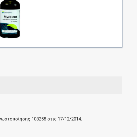
Μοιραζόμαστε μαζί σας γεγονότα της
πορείας του Galinos.gr από το 2011 μέχρι
σήμερα
γνωστοποίησης 108258 στις 17/12/2014.