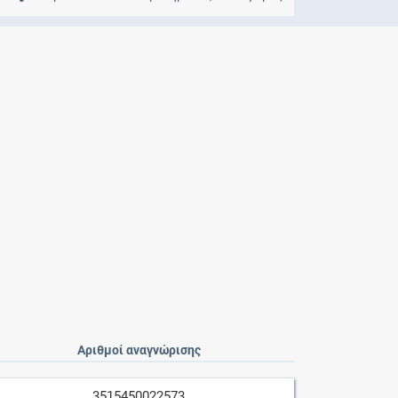
Μητρότητα
και φάρμακα
Αριθμοί αναγνώρισης
3515450022573