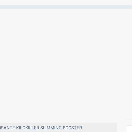
Ελέγξτε την αγωγή σας για αντενδείξεις και
αλληλεπιδράσεις μεταξύ των φαρμάκων
Οι συνταγές μου
Αποθηκεύστε τις συνταγές σας και
μοιραστείτε τις εύκολα και με ασφάλεια
Μητρότητα και φάρμακα
Ενημερωθείτε για την ασφάλεια χορήγησης
ενός φαρμάκου κατά τη διάρκεια της
εγκυμοσύνης ή του θηλασμού
ISANTE KILOKILLER SLIMMING BOOSTER