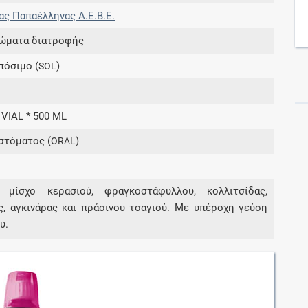
ς Παπαέλληνας Α.Ε.Β.Ε.
ώματα διατροφής
Συνδρομές
πόσιμο (
)
SOL
Μάθετε περισσότερα για τα οφέλη και τις
επιπλέον παροχές των συνδρομητικών
προγραμμάτων
 VIAL * 500 ML
στόματος (
)
ORAL
Ενδείξεις και αγωγές
ι μίσχο κερασιού, φραγκοστάφυλλου, κολλιτσίδας,
Βρείτε θεραπευτικές ενδείξεις και αγωγές για
ς, αγκινάρας και πράσινου τσαγιού. Με υπέροχη γεύση
νόσους, συμπτώματα και ιατρικές πράξεις
υ.
Γνωρίζατε ότι...