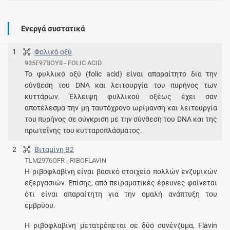
Ενεργά συστατικά
1
Φολικό οξύ
935E97BOY8 - FOLIC ACID
Το φυλλικό οξύ (folic acid) είναι απαραίτητο δια την
σύνθεση του DNA και λειτουργία του πυρήνος των
κυττάρων. Έλλειψη φυλλικού οξέως έχει σαν
αποτέλεσμα την μη ταυτόχρονο ωρίμανση και λειτουργία
του πυρήνος σε σύγκριση με την σύνθεση του DNA και της
πρωτεΐνης του κυτταροπλάσματος.
2
Βιταμίνη Β2
TLM2976OFR - RIBOFLAVIN
Η ριβοφλαβίνη είναι βασικό στοιχείο πολλών ενζυμικών
εξεργασιών. Επίσης, από πειραματικές έρευνες φαίνεται
ότι είναι απαραίτητη για την ομαλή ανάπτυξη του
εμβρύου.
Η ριβοφλαβίνη μετατρέπεται σε δύο συνένζυμα, Flavin