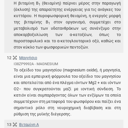
Η βιταμίνη Β
(θειαμίνη) παίρνει μέρος στην παραγωγή
1
(έκλυση) της απαραίτητης ενέργειας για τις ανάγκες του
κυττάρου. Η πυροφωσφορική θειαμίνη, η ενεργός μορφή
της βιταμίνης Β
στον οργανισμό, συμμετέχει στο
1
μεταβολισμό των υδατανθράκων ως συνένζυμο στην
αποκαρβοξυλίωση των α-κετοξέων, όπως το
πυροσταφυλικό και το α-κετογλουταρικό οξύ, καθώς και
στον κύκλο των φωσφορικών πεντοζών.
12
Μαγνήσιο
I38ZP9992A - MAGNESIUM
Το οξείδιο του μαγνησίου (magnesium oxide), ή μαγνησία,
είναι μια εμπειρική φόρμουλα του οξείδιο του μαγνησίου
και αποτελείται από ένα πλέγμα ιόντων Mg2 + και ιόντων
O2− που συγκρατούνται μαζί με ιοντική σύνδεση. Το
κατιόν είναι συμπαράγοντας όλων των ενζύμων τα οποία
συμμετέχουν στη μεταφορά του φωσφόρου και παίζει ένα
σημαντικό ρόλο στη νευροχημική διαβίβαση και στη
ρύθμιση της μυϊκής διέγερσης.
13
Βιταμίνη A