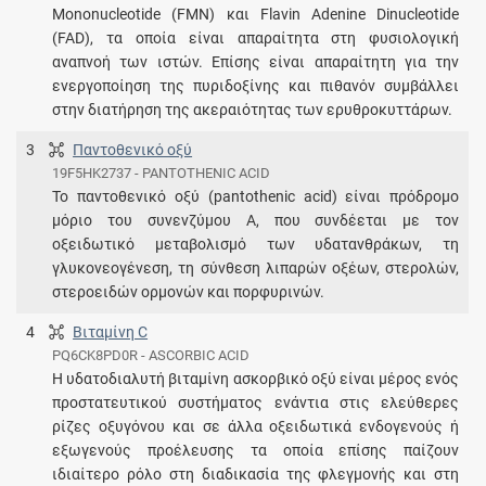
Mononucleotide (FMN) και Flavin Adenine Dinucleotide
(FAD), τα οποία είναι απαραίτητα στη φυσιολογική
αναπνοή των ιστών. Επίσης είναι απαραίτητη για την
ενεργοποίηση της πυριδοξίνης και πιθανόν συμβάλλει
στην διατήρηση της ακεραιότητας των ερυθροκυττάρων.
3
Παντοθενικό οξύ
19F5HK2737 - PANTOTHENIC ACID
Το παντοθενικό οξύ (pantothenic acid) είναι πρόδρομο
μόριο του συνενζύμου Α, που συνδέεται με τον
οξειδωτικό μεταβολισμό των υδατανθράκων, τη
γλυκονεογένεση, τη σύνθεση λιπαρών οξέων, στερολών,
στεροειδών ορμονών και πορφυρινών.
4
Βιταμίνη C
PQ6CK8PD0R - ASCORBIC ACID
Η υδατοδιαλυτή βιταμίνη ασκορβικό οξύ είναι μέρος ενός
προστατευτικού συστήματος ενάντια στις ελεύθερες
ρίζες οξυγόνου και σε άλλα οξειδωτικά ενδογενούς ή
εξωγενούς προέλευσης τα οποία επίσης παίζουν
ιδιαίτερο ρόλο στη διαδικασία της φλεγμονής και στη