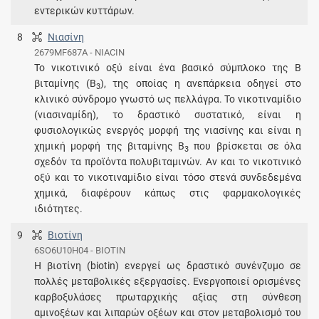
εντερικών κυττάρων.
8
Νιασίνη
2679MF687A - NIACIN
Το νικοτινικό οξύ είναι ένα βασικό σύμπλοκο της Β
βιταμίνης (Β
), της οποίας η ανεπάρκεια οδηγεί στο
3
κλινικό σύνδρομο γνωστό ως πελλάγρα. Το νικοτιναμίδιο
(νιασιναμίδη), το δραστικό συστατικό, είναι η
φυσιολογικώς ενεργός μορφή της νιασίνης και είναι η
χημική μορφή της βιταμίνης Β
που βρίσκεται σε όλα
3
σχεδόν τα προϊόντα πολυβιταμινών. Αν και το νικοτινικό
οξύ και το νικοτιναμίδιο είναι τόσο στενά συνδεδεμένα
χημικά, διαφέρουν κάπως στις φαρμακολογικές
ιδιότητες.
9
Βιοτίνη
6SO6U10H04 - BIOTIN
Η βιοτίνη (biotin) ενεργεί ως δραστικό συνένζυμο σε
πολλές μεταβολικές εξεργασίες. Ενεργοποιεί ορισμένες
καρβοξυλάσες πρωταρχικής αξίας στη σύνθεση
αμινοξέων και λιπαρών οξέων και στον μεταβολισμό του