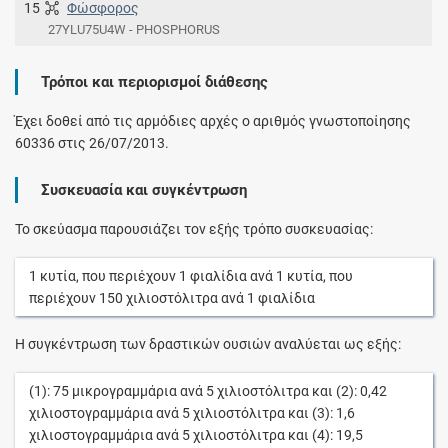
15
Φώσφορος
27YLU75U4W - PHOSPHORUS
Τρόποι και περιορισμοί διάθεσης
Έχει δοθεί από τις αρμόδιες αρχές ο αριθμός γνωστοποίησης
60336 στις 26/07/2013.
Συσκευασία και συγκέντρωση
Το σκεύασμα παρουσιάζει τον εξής τρόπο συσκευασίας:
1
κυτία
, που περιέχουν
1
φιαλίδια
ανά
1
κυτία
, που
περιέχουν
150
χιλιοστόλιτρα
ανά
1
φιαλίδια
Η συγκέντρωση των δραστικών ουσιών αναλύεται ως εξής:
(1):
75
μικρογραμμάρια
ανά
5
χιλιοστόλιτρα
και (2):
0,42
χιλιοστογραμμάρια
ανά
5
χιλιοστόλιτρα
και (3):
1,6
χιλιοστογραμμάρια
ανά
5
χιλιοστόλιτρα
και (4):
19,5