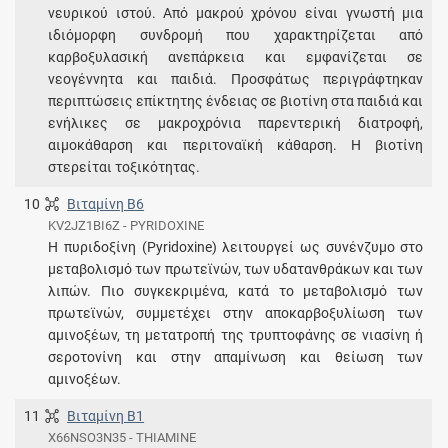
νευρικού ιστού. Από μακρού χρόνου είναι γνωστή μια
ιδιόμορφη συνδρομή που χαρακτηρίζεται από
καρβοξυλασική ανεπάρκεια και εμφανίζεται σε
νεογέννητα και παιδιά. Προσφάτως περιγράφτηκαν
περιπτώσεις επίκτητης ένδειας σε βιοτίνη στα παιδιά και
ενήλικες σε μακροχρόνια παρεντερική διατροφή,
αιμοκάθαρση και περιτοναϊκή κάθαρση. Η βιοτίνη
στερείται τοξικότητας.
10
Βιταμίνη Β6
KV2JZ1BI6Z - PYRIDOXINE
Η πυριδοξίνη (Pyridoxine) λειτουργεί ως συνένζυμο στο
μεταβολισμό των πρωτεϊνών, των υδατανθράκων και των
λιπών. Πιο συγκεκριμένα, κατά το μεταβολισμό των
πρωτεϊνών, συμμετέχει στην αποκαρβοξυλίωση των
αμινοξέων, τη μετατροπή της τρυπτοφάνης σε νιασίνη ή
σεροτονίνη και στην απαμίνωση και θείωση των
αμινοξέων.
11
Βιταμίνη Β1
X66NSO3N35 - THIAMINE