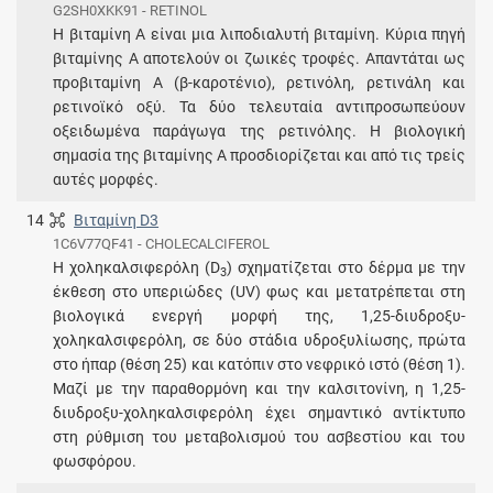
G2SH0XKK91 - RETINOL
Η βιταμίνη Α είναι μια λιποδιαλυτή βιταμίνη. Κύρια πηγή
βιταμίνης Α αποτελούν οι ζωικές τροφές. Απαντάται ως
προβιταμίνη Α (β-καροτένιο), ρετινόλη, ρετινάλη και
ρετινοϊκό οξύ. Τα δύο τελευταία αντιπροσωπεύουν
οξειδωμένα παράγωγα της ρετινόλης. Η βιολογική
σημασία της βιταμίνης Α προσδιορίζεται και από τις τρείς
αυτές μορφές.
14
Βιταμίνη D3
1C6V77QF41 - CHOLECALCIFEROL
Η χοληκαλσιφερόλη (D
) σχηματίζεται στο δέρμα με την
3
έκθεση στο υπεριώδες (UV) φως και μετατρέπεται στη
βιολογικά ενεργή μορφή της, 1,25-διυδροξυ-
χοληκαλσιφερόλη, σε δύο στάδια υδροξυλίωσης, πρώτα
στο ήπαρ (θέση 25) και κατόπιν στο νεφρικό ιστό (θέση 1).
Μαζί με την παραθορμόνη και την καλσιτονίνη, η 1,25-
διυδροξυ-χοληκαλσιφερόλη έχει σημαντικό αντίκτυπο
στη ρύθμιση του μεταβολισμού του ασβεστίου και του
φωσφόρου.