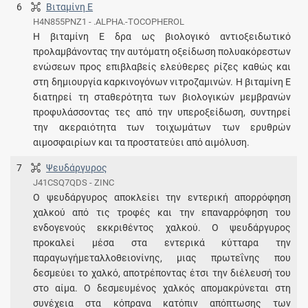
6
Βιταμίνη Ε
H4N855PNZ1 - .ALPHA.-TOCOPHEROL
H βιταμίνη E δρα ως βιολογικό αντιοξειδωτικό
προλαμβάνοντας την αυτόματη οξείδωση πολυακόρεστων
ενώσεων προς επιβλαβείς ελεύθερες ρίζες καθώς και
στη δημιουργία καρκινογόνων νιτροζαμινών. Η βιταμίνη Ε
διατηρεί τη σταθερότητα των βιολογικών μεμβρανών
προφυλάσσοντας τες από την υπεροξείδωση, συντηρεί
την ακεραιότητα των τοιχωμάτων των ερυθρών
αιμοσφαιρίων και τα προστατεύει από αιμόλυση.
7
Ψευδάργυρος
J41CSQ7QDS - ZINC
Ο ψευδάργυρος αποκλείει την εντερική απορρόφηση
χαλκού από τις τροφές και την επαναρρόφηση του
ενδογενούς εκκριθέντος χαλκού. Ο ψευδάργυρος
προκαλεί μέσα στα εντερικά κύτταρα την
παραγωγήμεταλλοθειονίνης, μιας πρωτεΐνης που
δεσμεύει το χαλκό, αποτρέποντας έτσι την διέλευσή του
στο αίμα. Ο δεσμευμένος χαλκός απομακρύνεται στη
συνέχεια στα κόπρανα κατόπιν απόπτωσης των