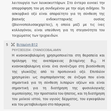
λειτουργία των λευκοκυττάρων. Στο έντερο ευνοεί την
απορρόφηση του μη συνδεμένου με την αίμη σιδήρου. Το
ασκορβικό οξύ είναι απαραίτητο για τη σύνθεση της
βασικής ενδοκυτταρικής ουσίας
(βλεννοπολυσακχαρίτες), η οποία μαζί με τις ίνες
κολλαγόνου, είναι υπεύθυνη για τη στεγανότητα του
τοιχώματος των τριχοειδών.
5
Βιταμίνη Β12
P6YC3EG204 - CYANOCOBALAMIN
Η κυανοκοβαλαμίνη χρησιμοποιείται στη θεραπεία και
πρόληψη της ανεπάρκειας βιταμίνης Β
. Η
12
κυανοκοβαλαμίνη είναι ένα συνένζυμο στη βιοσύνθεση
της γλυκόζης από το προπιονικό οξύ. Επιπλέον
χρησιμεύει ως συμπαράγοντας σε ένζυμα που είναι
σημαντικά για τη σύνθεση λιπαρών οξέων και είναι
σημαντική για τη διατήρηση της φυσιολογικής
αιμοποίησης, την προστασία του ήπατος, και τη διατήρηση
του μυϊκού ιστού, του υγιούς δέρματος, του εγκεφάλου
και του μεταβολισμού στο πάγκρεας.