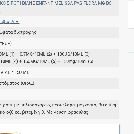
ΙΚΟ ΣΙΡΟΠΙ ΒΙΑΝΕ ENFANT MELISSA PASIFLORA MG B6
D
Συνδρομές
άβας Α.Ε.
Μάθετε περισσότερα για τα οφέλη και τις
ώματα διατροφής
επιπλέον παροχές των συνδρομητικών
)
YRUP
προγραμμάτων
0ML (1) + 0.7MG/10ML (2) + 100UG/10ML (3) +
10ML (4) + 150MG/10ML (5) + 150mg/10ml (6)
 VIAL * 150 ML
Ενδείξεις και αγωγές
στόματος (
)
ORAL
Βρείτε θεραπευτικές ενδείξεις και αγωγές για
νόσους, συμπτώματα και ιατρικές πράξεις
σιρόπι με μελισσόχορτο, πασιφλόρα, μαγνήσιο, βιταμίνη
ικό οξύ και βιταμίνη D. Με γεύση φράουλας.
Γνωρίζατε ότι...