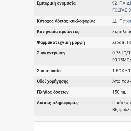
Εμπορική ονομασία
ΠΑΙΔ
FOLTAE 
Κάτοχος άδειας κυκλοφορίας
Πετσι
Κατηγορία προϊόντος
Συμπληρ
Φαρμακοτεχνική μορφή
Σιρόπι (
S
Συγκέντρωση
0.75UG/1
93.75MG/
Συσκευασία
1 BOX * 1
Οδοί χορήγησης
Από του 
Πλήθος δόσεων
150
mL
Λοιπές πληροφορίες
Παιδικό 
Β6, φυλλ