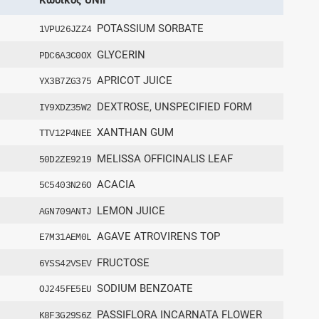
POTASSIUM SORBATE
1VPU26JZZ4
GLYCERIN
PDC6A3C0OX
APRICOT JUICE
YX3B7ZG375
DEXTROSE, UNSPECIFIED FORM
IY9XDZ35W2
XANTHAN GUM
TTV12P4NEE
MELISSA OFFICINALIS LEAF
50D2ZE9219
ACACIA
5C5403N26O
LEMON JUICE
AGN709ANTJ
AGAVE ATROVIRENS TOP
E7M31AEM0L
FRUCTOSE
6YSS42VSEV
SODIUM BENZOATE
OJ245FE5EU
PASSIFLORA INCARNATA FLOWER
K8F3G29S6Z