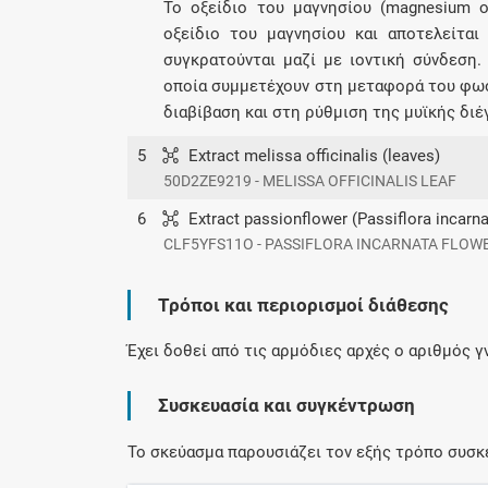
Το οξείδιο του μαγνησίου (magnesium ox
οξείδιο του μαγνησίου και αποτελείτα
συγκρατούνται μαζί με ιοντική σύνδεση.
οποία συμμετέχουν στη μεταφορά του φωσ
διαβίβαση και στη ρύθμιση της μυϊκής διέ
5
Extract melissa officinalis (leaves)
50D2ZE9219 - MELISSA OFFICINALIS LEAF
6
Extract passionflower (Passiflora incarnat
CLF5YFS11O - PASSIFLORA INCARNATA FLOW
Τρόποι και περιορισμοί διάθεσης
Έχει δοθεί από τις αρμόδιες αρχές ο αριθμός 
Συσκευασία και συγκέντρωση
Το σκεύασμα παρουσιάζει τον εξής τρόπο συσκ