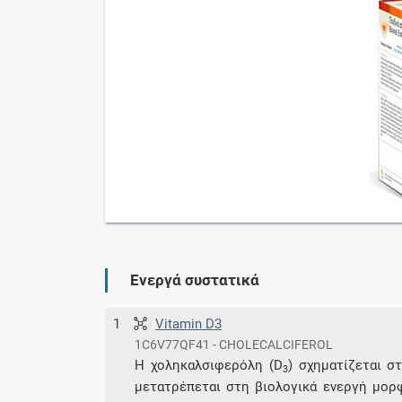
Ενεργά συστατικά
1
Vitamin D3
1C6V77QF41 - CHOLECALCIFEROL
Η χοληκαλσιφερόλη (D
) σχηματίζεται σ
3
μετατρέπεται στη βιολογικά ενεργή μορφ