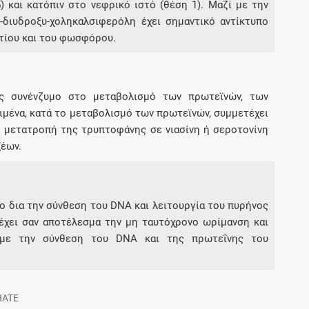
 και κατόπιν στο νεφρικό ιστό (θέση 1). Μαζί με την
5-διυδροξυ-χοληκαλσιφερόλη έχει σημαντικό αντίκτυπο
τίου και του φωσφόρου.
 ως συνένζυμο στο μεταβολισμό των πρωτεϊνών, των
ιμένα, κατά το μεταβολισμό των πρωτεϊνών, συμμετέχει
 μετατροπή της τρυπτοφάνης σε νιασίνη ή σεροτονίνη
ξέων.
ητο δια την σύνθεση του DNA και λειτουργία του πυρήνος
έχει σαν αποτέλεσμα την μη ταυτόχρονο ωρίμανση και
 με την σύνθεση του DNA και της πρωτεΐνης του
HATE