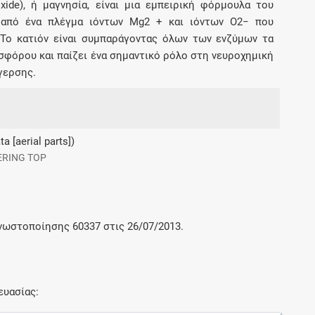
ide), ή μαγνησία, είναι μια εμπειρική φόρμουλα του
ι από ένα πλέγμα ιόντων Mg2 + και ιόντων O2− που
 Το κατιόν είναι συμπαράγοντας όλων των ενζύμων τα
φόρου και παίζει ένα σημαντικό ρόλο στη νευροχημική
γερσης.
a [aerial parts])
ERING TOP
γνωστοποίησης 60337 στις 26/07/2013.
ευασίας: