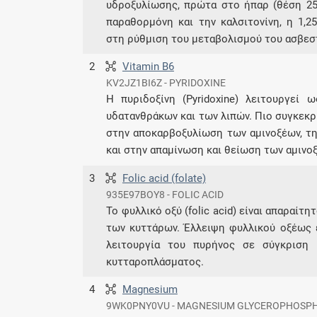
υδροξυλίωσης, πρώτα στο ήπαρ (θέση 25)
παραθορμόνη και την καλσιτονίνη, η 1,2
στη ρύθμιση του μεταβολισμού του ασβεσ
2
Vitamin B6
KV2JZ1BI6Z - PYRIDOXINE
Η πυριδοξίνη (Pyridoxine) λειτουργεί
υδατανθράκων και των λιπών. Πιο συγκεκρ
στην αποκαρβοξυλίωση των αμινοξέων, τη
και στην απαμίνωση και θείωση των αμινο
3
Folic acid (folate)
935E97BOY8 - FOLIC ACID
Το φυλλικό οξύ (folic acid) είναι απαραίτ
των κυττάρων. Έλλειψη φυλλικού οξέως 
λειτουργία του πυρήνος σε σύγκριση
κυτταροπλάσματος.
4
Magnesium
9WK0PNY0VU - MAGNESIUM GLYCEROPHOSP