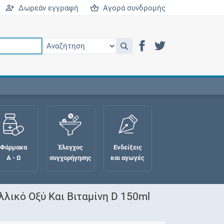
Δωρεάν εγγραφή
Αγορά συνδρομής
Φάρμακα
Έλεγχος
Ενδείξεις
Α - Ω
συγχορήγησης
και αγωγές
λικό Οξύ Και Βιταμίνη D 150ml