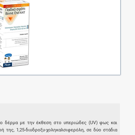
Μοιραζόμαστε μαζί σας γεγονότα της
πορείας του Galinos.gr από το 2011 μέχρι
σήμερα
το δέρμα με την έκθεση στο υπεριώδες (UV) φως και
ή της, 1,25-διυδροξυ-χοληκαλσιφερόλη, σε δύο στάδια