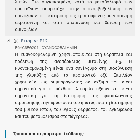
λιπών. Πιο συγκεκριμένα, κατά το μεταβολισμό των
πρωτεϊνών, συμμετέχει στην αποκαρβοξυλίωση των
αμινοξέων, τη μετατροπή της τρυπτοφάνης σε νιασίνη ή
σεροτονίνη και στην απαμίνωση και θείωση των
αμινοξέων.
4
Βιταμίνη B12
P6YC3EG204 - CYANOCOBALAMIN
Η κυανοκοβαλαμίνη χρησιμοποιείται στη θεραπεία και
πρόληψη της ανεπάρκειας βιταμίνης Β
. Η
12
κυανοκοβαλαμίνη είναι ένα συνένζυμο στη βιοσύνθεση
της γλυκόζης από το προπιονικό οξύ. Επιπλέον
χρησιμεύει ως συμπαράγοντας σε ένζυμα που είναι
σημαντικά για τη σύνθεση λιπαρών οξέων και είναι
σημαντική για τη διατήρηση της φυσιολογικής
αιμοποίησης, την προστασία του ήπατος, και τη διατήρηση
του μυϊκού ιστού, του υγιούς δέρματος, του εγκεφάλου
και του μεταβολισμού στο πάγκρεας.
Τρόποι και περιορισμοί διάθεσης