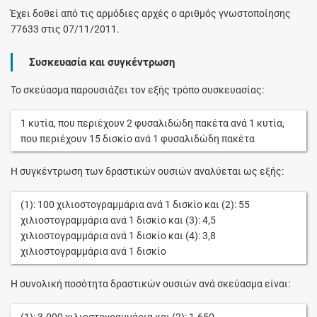
Έχει δοθεί από τις αρμόδιες αρχές ο αριθμός γνωστοποίησης
77633 στις 07/11/2011.
Συσκευασία και συγκέντρωση
Το σκεύασμα παρουσιάζει τον εξής τρόπο συσκευασίας:
1
κυτία
, που περιέχουν
2
φυσαλιδώδη πακέτα
ανά
1
κυτία
,
που περιέχουν
15
δισκίο
ανά
1
φυσαλιδώδη πακέτα
Η συγκέντρωση των δραστικών ουσιών αναλύεται ως εξής:
(1):
100
χιλιοστογραμμάρια
ανά
1
δισκίο
και (2):
55
χιλιοστογραμμάρια
ανά
1
δισκίο
και (3):
4,5
χιλιοστογραμμάρια
ανά
1
δισκίο
και (4):
3,8
χιλιοστογραμμάρια
ανά
1
δισκίο
Η συνολική ποσότητα δραστικών ουσιών ανά σκεύασμα είναι:
(1):
3.000
χιλιοστογραμμάρια
και (2):
1.650