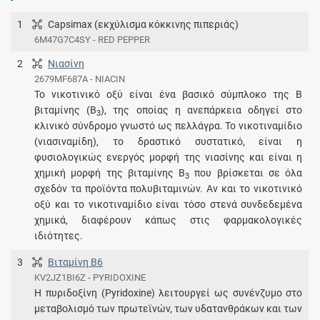
1
Capsimax (εκχύλισμα κόκκινης πιπεριάς)
6M47G7C4SY - RED PEPPER
2
Νιασίνη
2679MF687A - NIACIN
Το νικοτινικό οξύ είναι ένα βασικό σύμπλοκο της Β
βιταμίνης (Β
), της οποίας η ανεπάρκεια οδηγεί στο
3
κλινικό σύνδρομο γνωστό ως πελλάγρα. Το νικοτιναμίδιο
(νιασιναμίδη), το δραστικό συστατικό, είναι η
φυσιολογικώς ενεργός μορφή της νιασίνης και είναι η
χημική μορφή της βιταμίνης Β
που βρίσκεται σε όλα
3
σχεδόν τα προϊόντα πολυβιταμινών. Αν και το νικοτινικό
οξύ και το νικοτιναμίδιο είναι τόσο στενά συνδεδεμένα
χημικά, διαφέρουν κάπως στις φαρμακολογικές
ιδιότητες.
3
Βιταμίνη B6
KV2JZ1BI6Z - PYRIDOXINE
Η πυριδοξίνη (Pyridoxine) λειτουργεί ως συνένζυμο στο
μεταβολισμό των πρωτεϊνών, των υδατανθράκων και των