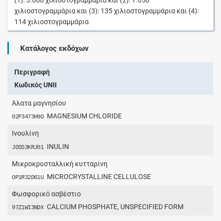
χιλιοστογραμμάρια
και (3):
135
χιλιοστογραμμάρια
και (4):
114
χιλιοστογραμμάρια
Κατάλογος εκδόχων
Περιγραφή
Κωδικός UNII
Άλατα μαγνησίου
MAGNESIUM CHLORIDE
02F3473H9O
Ινουλίνη
INULIN
JOS53KRJ01
Μικροκρυσταλλική κυτταρίνη
MICROCRYSTALLINE CELLULOSE
OP1R32D61U
Φωσφορικό ασβέστιο
CALCIUM PHOSPHATE, UNSPECIFIED FORM
97Z1WI3NDX