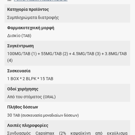
Κατηγορία προϊόντος
Συμπληρώματα διατροφής
Φαρμακοτεχνική μορφή
Δισκίο (
)
TAB
Συγκέντρωση
100MG/TAB (1) + 55MG/TAB (2) + 4.5MG/TAB (3) + 3.8MG/TAB
(4)
Συσκευασία
1 BOX * 2 BLPK * 15 TAB
Οδοί χορήγησης
Από του στόματος (
)
ORAL
Πλήθος δόσεων
30
TAB
(συσκευασία μοναδιαίων δόσεων)
Λοιπές πληροφορίες
Συνδυασμός Capsimax (2% καψαϊκίνη από εκχύλισμα