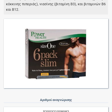
κόκκινης πιπεριάς), νιασίνης (βιταμίνη Β3), και βιταμινών Β6
και Β12.
Αριθμοί αναγνώρισης
5200321008982