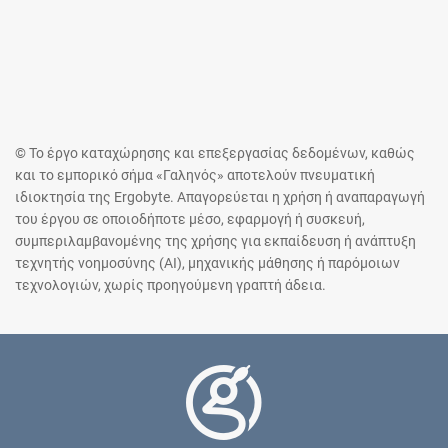
© Το έργο καταχώρησης και επεξεργασίας δεδομένων, καθώς
και το εμπορικό σήμα «Γαληνός» αποτελούν πνευματική
ιδιοκτησία της Ergobyte. Απαγορεύεται η χρήση ή αναπαραγωγή
του έργου σε οποιοδήποτε μέσο, εφαρμογή ή συσκευή,
συμπεριλαμβανομένης της χρήσης για εκπαίδευση ή ανάπτυξη
τεχνητής νοημοσύνης (AI), μηχανικής μάθησης ή παρόμοιων
τεχνολογιών, χωρίς προηγούμενη γραπτή άδεια.