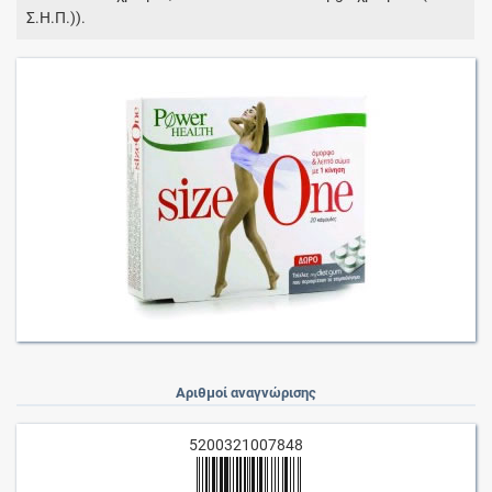
Σ.Η.Π.)).
Αριθμοί αναγνώρισης
5200321007848