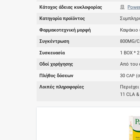
Κάτοχος άδειας κυκλοφορίας
Power
Κατηγορία προϊόντος
Συμπληρ
Φαρμακοτεχνική μορφή
Καψάκιο 
Συγκέντρωση
800MG/C
Συσκευασία
1 BOX * 
Οδοί χορήγησης
Από του 
Πλήθος δόσεων
30
CAP
(
Λοιπές πληροφορίες
Περιέχει
11 CLA & 