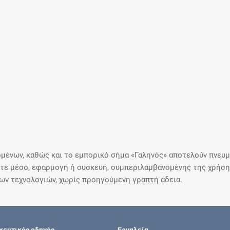
μένων, καθώς και το εμπορικό σήμα «Γαληνός» αποτελούν πνευμα
ε μέσο, εφαρμογή ή συσκευή, συμπεριλαμβανομένης της χρήσης
ιων τεχνολογιών, χωρίς προηγούμενη γραπτή άδεια.
ευτικός οδηγός
Εργαλεία