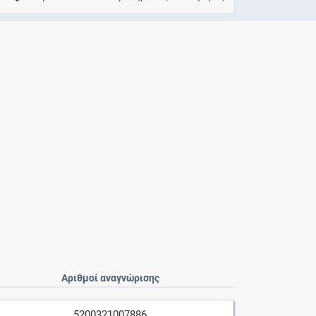
Μητρότητα
και φάρμακα
Αριθμοί αναγνώρισης
5200321007886