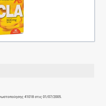
Μοιραζόμαστε μαζί σας γεγονότα της
πορείας του Galinos.gr από το 2011 μέχρι
σήμερα
γνωστοποίησης 41018 στις 01/07/2005.