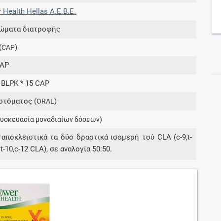
 Health Hellas Α.Ε.Β.Ε.
ώματα διατροφής
Συνδρομές
(
)
CAP
Μάθετε περισσότερα για τα οφέλη και τις
επιπλέον παροχές των συνδρομητικών
AP
προγραμμάτων
2 BLPK * 15 CAP
στόματος (
)
ORAL
συσκευασία μοναδιαίων δόσεων)
Ενδείξεις και αγωγές
 αποκλειστικά τα δύο δραστικά ισομερή τού CLA (c-9,t-
Βρείτε θεραπευτικές ενδείξεις και αγωγές για
t-10,c-12 CLA), σε αναλογία 50:50.
νόσους, συμπτώματα και ιατρικές πράξεις
Γνωρίζατε ότι...