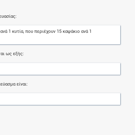
ευασίας:
ανά
1
κυτία
, που περιέχουν
15
καψάκιο
ανά
1
αι ως εξής:
εύασμα είναι: