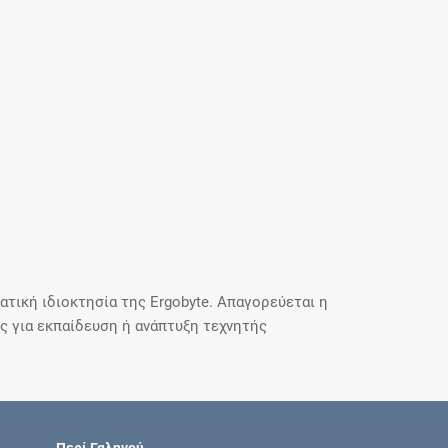
τική ιδιοκτησία της Ergobyte. Απαγορεύεται η
 για εκπαίδευση ή ανάπτυξη τεχνητής
Περί Γαληνού