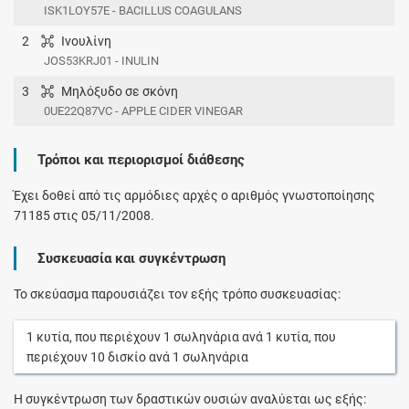
ISK1LOY57E - BACILLUS COAGULANS
2
Ινουλίνη
JOS53KRJ01 - INULIN
3
Μηλόξυδο σε σκόνη
0UE22Q87VC - APPLE CIDER VINEGAR
Τρόποι και περιορισμοί διάθεσης
Έχει δοθεί από τις αρμόδιες αρχές ο αριθμός γνωστοποίησης
71185 στις 05/11/2008.
Συσκευασία και συγκέντρωση
Το σκεύασμα παρουσιάζει τον εξής τρόπο συσκευασίας:
1
κυτία
, που περιέχουν
1
σωληνάρια
ανά
1
κυτία
, που
περιέχουν
10
δισκίο
ανά
1
σωληνάρια
Η συγκέντρωση των δραστικών ουσιών αναλύεται ως εξής: