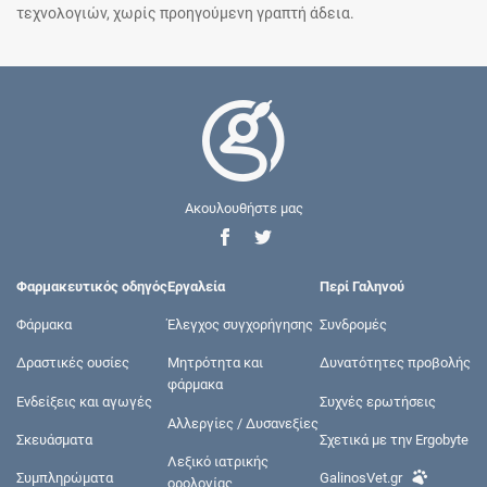
τεχνολογιών, χωρίς προηγούμενη γραπτή άδεια.
Ακουλουθήστε μας
Φαρμακευτικός οδηγός
Εργαλεία
Περί Γαληνού
Φάρμακα
Έλεγχος συγχορήγησης
Συνδρομές
Δραστικές ουσίες
Μητρότητα και
Δυνατότητες προβολής
φάρμακα
Ενδείξεις και αγωγές
Συχνές ερωτήσεις
Αλλεργίες / Δυσανεξίες
Σκευάσματα
Σχετικά με την Ergobyte
Λεξικό ιατρικής
Συμπληρώματα
GalinosVet.gr
ορολογίας