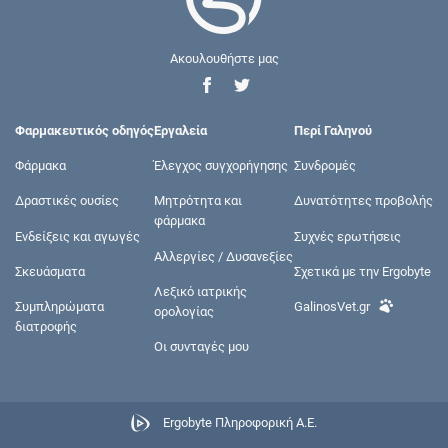
Ακουλουθήστε μας
Φαρμακευτικός οδηγός
Εργαλεία
Περί Γαληνού
Φάρμακα
Έλεγχος συγχορήγησης
Συνδρομές
Δραστικές ουσίες
Μητρότητα και
Δυνατότητες προβολής
φάρμακα
Ενδείξεις και αγωγές
Συχνές ερωτήσεις
Αλλεργίες / Δυσανεξίες
Σκευάσματα
Σχετικά με την Ergobyte
Λεξικό ιατρικής
Συμπληρώματα
GalinosVet.gr
ορολογίας
διατροφής
Οι συνταγές μου
Ergobyte Πληροφορική Α.Ε.