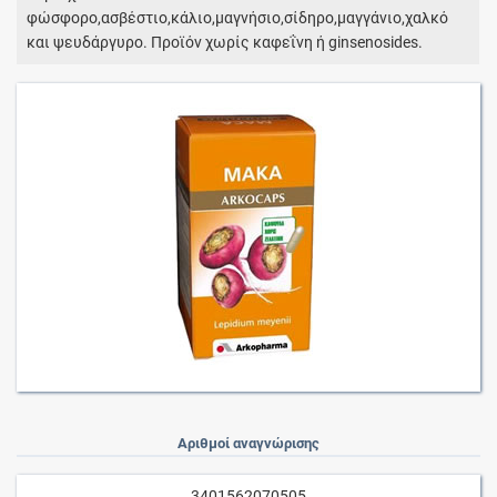
φώσφορο,ασβέστιο,κάλιο,μαγνήσιο,σίδηρο,μαγγάνιο,χαλκό
και ψευδάργυρο. Προϊόν χωρίς καφεΐνη ή ginsenosides.
Αριθμοί αναγνώρισης
3401562070505