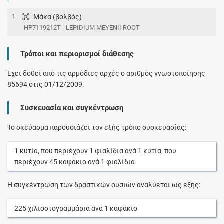
1
Μάκα (βολβός)
HP7119212T - LEPIDIUM MEYENII ROOT
Τρόποι και περιορισμοί διάθεσης
Έχει δοθεί από τις αρμόδιες αρχές ο αριθμός γνωστοποίησης
85694 στις 01/12/2009.
Συσκευασία και συγκέντρωση
Το σκεύασμα παρουσιάζει τον εξής τρόπο συσκευασίας:
1
κυτία
, που περιέχουν
1
φιαλίδια
ανά
1
κυτία
, που
περιέχουν
45
καψάκιο
ανά
1
φιαλίδια
Η συγκέντρωση των δραστικών ουσιών αναλύεται ως εξής:
225
χιλιοστογραμμάρια
ανά
1
καψάκιο