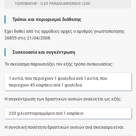
1Q953B4O4F - ILEX PARAGUARIENSIS LEAF
Τρόποι και περιορισμοί διάθεσης
Έχει δοθεί από τις αρμόδιες αρχές ο αριθμός γνωστοποίησης
26855 στις 21/04/2008.
Συσκευασία και συγκέντρωση
Το σκεύασμα παρουσιάζει τον εξής τρόπο συσκευασίας:
1
κυτία
, που περιέχουν
1
φιαλίδια
ανά
1
κυτία
, που
περιέχουν
45
καψάκιο
ανά
1
φιαλίδια
Η συγκέντρωση των δραστικών ουσιών αναλύεται ως εξής:
220
χιλιοστογραμμάρια
ανά
1
καψάκιο
Η συνολική ποσότητα δραστικών ουσιών ανά σκεύασμα είναι: