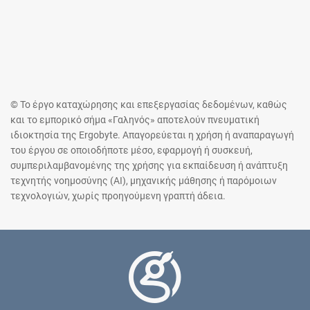
© Το έργο καταχώρησης και επεξεργασίας δεδομένων, καθώς
και το εμπορικό σήμα «Γαληνός» αποτελούν πνευματική
ιδιοκτησία της Ergobyte. Απαγορεύεται η χρήση ή αναπαραγωγή
του έργου σε οποιοδήποτε μέσο, εφαρμογή ή συσκευή,
συμπεριλαμβανομένης της χρήσης για εκπαίδευση ή ανάπτυξη
τεχνητής νοημοσύνης (AI), μηχανικής μάθησης ή παρόμοιων
τεχνολογιών, χωρίς προηγούμενη γραπτή άδεια.