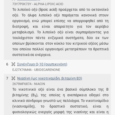
73Y7P0K73Y - ALPHA LIPOIC ACID
Το λιποϊκό οξύ (lipoic acid) προέρχεται από το οκτανοϊκό
οξύ. Το άλφα λιποϊκό οξύ παράγεται κανονικά στουν
οργανισμό, ενώ μπορεί επίσης να απορροφηθεί από τη
διατροφή, και είναι απαραίτητο για τον αερόβιο
μεταβολισμό. Το λιποϊκό οξύ είναι συμπαράγοντας για
τουλάχιστον πέντε ενζυμικά συστήματα, δύο εκ των
οποίων βρίσκονται στον κύκλο του κιτρικού οξέος μέσω
του οποίου πολλοί οργανισμοί μετατρέπουν τα θρεπτικά
συστατικά σε ενέργεια.
6
Συνένζυμο Q-10 (ουμπικινόνη)
EJ27X76M46 - UBIDECARENONE
7
Νιασίνη (ως νικοτιναμίδη, βιταμίνη Β3)
2679MF687A - NIACIN
Το νικοτινικό οξύ είναι ένα βασικό σύμπλοκο της Β
βιταμίνης (Β
), της οποίας η ανεπάρκεια οδηγεί στο
3
κλινικό σύνδρομο γνωστό ως πελλάγρα. Το νικοτιναμίδιο
(νιασιναμίδη), το δραστικό συστατικό, είναι η
φυσιολογικώς ενεργός μορφή της νιασίνης και είναι η