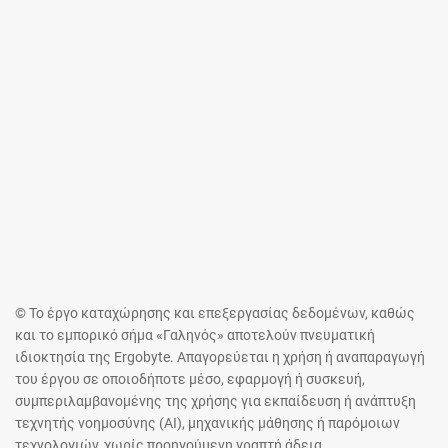
© Το έργο καταχώρησης και επεξεργασίας δεδομένων, καθώς
και το εμπορικό σήμα «Γαληνός» αποτελούν πνευματική
ιδιοκτησία της Ergobyte. Απαγορεύεται η χρήση ή αναπαραγωγή
του έργου σε οποιοδήποτε μέσο, εφαρμογή ή συσκευή,
συμπεριλαμβανομένης της χρήσης για εκπαίδευση ή ανάπτυξη
τεχνητής νοημοσύνης (AI), μηχανικής μάθησης ή παρόμοιων
τεχνολογιών, χωρίς προηγούμενη γραπτή άδεια.