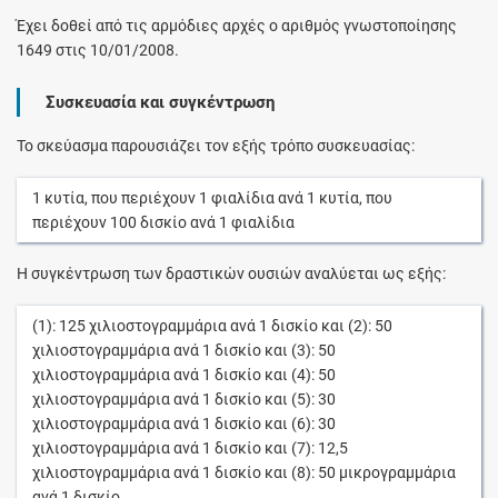
Έχει δοθεί από τις αρμόδιες αρχές ο αριθμός γνωστοποίησης
1649 στις 10/01/2008.
Συσκευασία και συγκέντρωση
Το σκεύασμα παρουσιάζει τον εξής τρόπο συσκευασίας:
1
κυτία
, που περιέχουν
1
φιαλίδια
ανά
1
κυτία
, που
περιέχουν
100
δισκίο
ανά
1
φιαλίδια
Η συγκέντρωση των δραστικών ουσιών αναλύεται ως εξής:
(1):
125
χιλιοστογραμμάρια
ανά
1
δισκίο
και (2):
50
χιλιοστογραμμάρια
ανά
1
δισκίο
και (3):
50
χιλιοστογραμμάρια
ανά
1
δισκίο
και (4):
50
χιλιοστογραμμάρια
ανά
1
δισκίο
και (5):
30
χιλιοστογραμμάρια
ανά
1
δισκίο
και (6):
30
χιλιοστογραμμάρια
ανά
1
δισκίο
και (7):
12,5
χιλιοστογραμμάρια
ανά
1
δισκίο
και (8):
50
μικρογραμμάρια
ανά
1
δισκίο