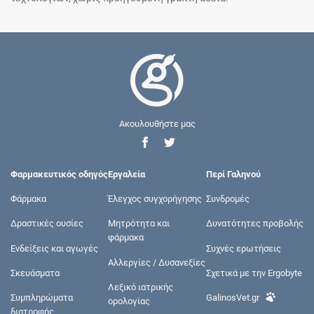
Ακουλουθήστε μας
Φαρμακευτικός οδηγός
Εργαλεία
Περί Γαληνού
Φάρμακα
Έλεγχος συγχορήγησης
Συνδρομές
Δραστικές ουσίες
Μητρότητα και
Δυνατότητες προβολής
φάρμακα
Ενδείξεις και αγωγές
Συχνές ερωτήσεις
Αλλεργίες / Δυσανεξίες
Σκευάσματα
Σχετικά με την Ergobyte
Λεξικό ιατρικής
Συμπληρώματα
GalinosVet.gr
ορολογίας
διατροφής