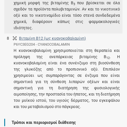
χημική μορφή της βιταμίνης Β
που βρίσκεται σε όλα
3
σχεδόν τα προϊόντα πολυβιταμινών. Αν και το νικοτινικό
οξύ και το νικοτιναμίδιο είναι τόσο στενά συνδεδεμένα
χημικά, διαφέρουν κάπως στις φαρμακολογικές
ιδιότητες.
8
Βιταμίνη Β12 (ως κυανοκοβαλαμίνη)
P6YC3EG204 - CYANOCOBALAMIN
Η κυανοκοβαλαμίνη χρησιμοποιείται στη θεραπεία και
πρόληψη της ανεπάρκειας βιταμίνης Β
. Η
12
κυανοκοβαλαμίνη είναι ένα συνένζυμο στη βιοσύνθεση
της γλυκόζης από το προπιονικό οξύ. Επιπλέον
χρησιμεύει ως συμπαράγοντας σε ένζυμα που είναι
σημαντικά για τη σύνθεση λιπαρών οξέων και είναι
σημαντική για τη διατήρηση της φυσιολογικής
αιμοποίησης, την προστασία του ήπατος, και τη διατήρηση
του μυϊκού ιστού, του υγιούς δέρματος, του εγκεφάλου
και του μεταβολισμού στο πάγκρεας.
Τρόποι και περιορισμοί διάθεσης