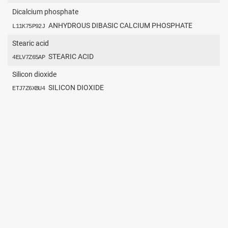
Dicalcium phosphate
ANHYDROUS DIBASIC CALCIUM PHOSPHATE
L11K75P92J
Stearic acid
STEARIC ACID
4ELV7Z65AP
Silicon dioxide
SILICON DIOXIDE
ETJ7Z6XBU4