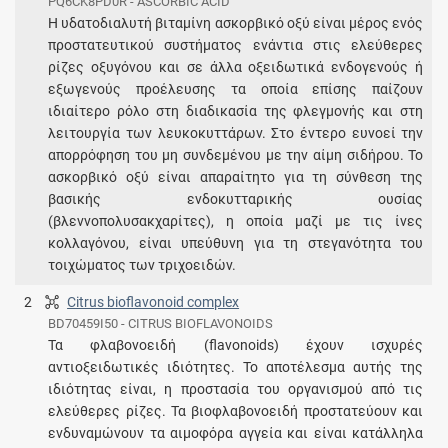
PQ6CK8PD0R - ASCORBIC ACID
Η υδατοδιαλυτή βιταμίνη ασκορβικό οξύ είναι μέρος ενός
προστατευτικού συστήματος ενάντια στις ελεύθερες
ρίζες οξυγόνου και σε άλλα οξειδωτικά ενδογενούς ή
εξωγενούς προέλευσης τα οποία επίσης παίζουν
ιδιαίτερο ρόλο στη διαδικασία της φλεγμονής και στη
λειτουργία των λευκοκυττάρων. Στο έντερο ευνοεί την
απορρόφηση του μη συνδεμένου με την αίμη σιδήρου. Το
ασκορβικό οξύ είναι απαραίτητο για τη σύνθεση της
βασικής ενδοκυτταρικής ουσίας
(βλεννοπολυσακχαρίτες), η οποία μαζί με τις ίνες
κολλαγόνου, είναι υπεύθυνη για τη στεγανότητα του
τοιχώματος των τριχοειδών.
2
Citrus bioflavonoid complex
BD70459I50 - CITRUS BIOFLAVONOIDS
Τα φλαβονοειδή (flavonoids) έχουν ισχυρές
αντιοξειδωτικές ιδιότητες. Το αποτέλεσμα αυτής της
ιδιότητας είναι, η προστασία του οργανισμού από τις
ελεύθερες ρίζες. Τα βιοφλαβονοειδή προστατεύουν και
ενδυναμώνουν τα αιμοφόρα αγγεία και είναι κατάλληλα