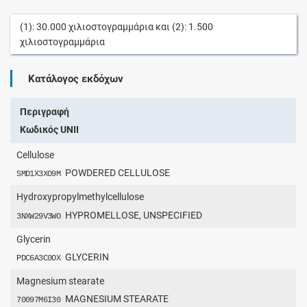
(1):
30.000
χιλιοστογραμμάρια
και (2):
1.500
χιλιοστογραμμάρια
Κατάλογος εκδόχων
Περιγραφή
Κωδικός UNII
Cellulose
POWDERED CELLULOSE
SMD1X3XO9M
Hydroxypropylmethylcellulose
HYPROMELLOSE, UNSPECIFIED
3NXW29V3WO
Glycerin
GLYCERIN
PDC6A3C0OX
Magnesium stearate
MAGNESIUM STEARATE
70097M6I30