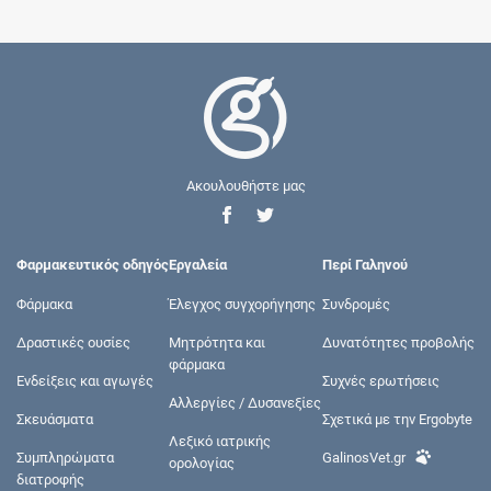
Ακουλουθήστε μας
Φαρμακευτικός οδηγός
Εργαλεία
Περί Γαληνού
Φάρμακα
Έλεγχος συγχορήγησης
Συνδρομές
Δραστικές ουσίες
Μητρότητα και
Δυνατότητες προβολής
φάρμακα
Ενδείξεις και αγωγές
Συχνές ερωτήσεις
Αλλεργίες / Δυσανεξίες
Σκευάσματα
Σχετικά με την Ergobyte
Λεξικό ιατρικής
Συμπληρώματα
GalinosVet.gr
ορολογίας
διατροφής