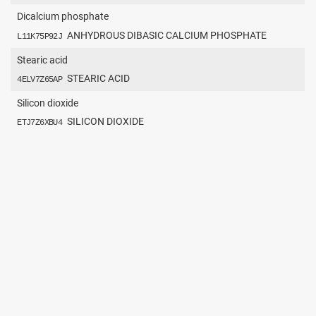
Dicalcium phosphate
ANHYDROUS DIBASIC CALCIUM PHOSPHATE
L11K75P92J
Stearic acid
STEARIC ACID
4ELV7Z65AP
Silicon dioxide
SILICON DIOXIDE
ETJ7Z6XBU4