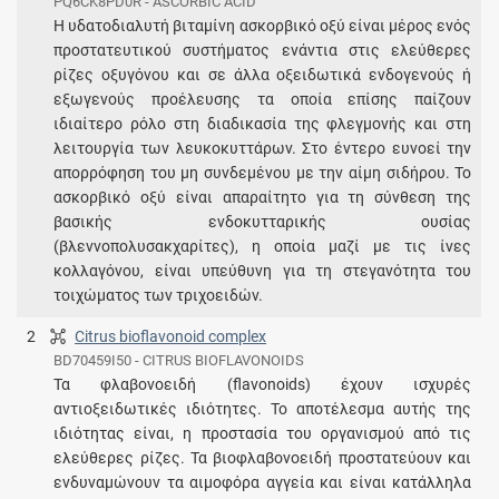
PQ6CK8PD0R - ASCORBIC ACID
Η υδατοδιαλυτή βιταμίνη ασκορβικό οξύ είναι μέρος ενός
προστατευτικού συστήματος ενάντια στις ελεύθερες
ρίζες οξυγόνου και σε άλλα οξειδωτικά ενδογενούς ή
εξωγενούς προέλευσης τα οποία επίσης παίζουν
ιδιαίτερο ρόλο στη διαδικασία της φλεγμονής και στη
λειτουργία των λευκοκυττάρων. Στο έντερο ευνοεί την
απορρόφηση του μη συνδεμένου με την αίμη σιδήρου. Το
ασκορβικό οξύ είναι απαραίτητο για τη σύνθεση της
βασικής ενδοκυτταρικής ουσίας
(βλεννοπολυσακχαρίτες), η οποία μαζί με τις ίνες
κολλαγόνου, είναι υπεύθυνη για τη στεγανότητα του
τοιχώματος των τριχοειδών.
2
Citrus bioflavonoid complex
BD70459I50 - CITRUS BIOFLAVONOIDS
Τα φλαβονοειδή (flavonoids) έχουν ισχυρές
αντιοξειδωτικές ιδιότητες. Το αποτέλεσμα αυτής της
ιδιότητας είναι, η προστασία του οργανισμού από τις
ελεύθερες ρίζες. Τα βιοφλαβονοειδή προστατεύουν και
ενδυναμώνουν τα αιμοφόρα αγγεία και είναι κατάλληλα