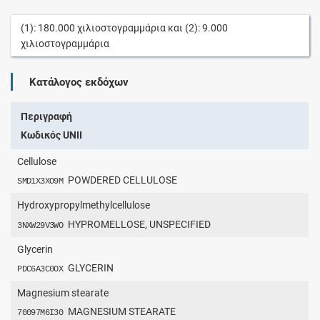
(1):
180.000
χιλιοστογραμμάρια
και (2):
9.000
χιλιοστογραμμάρια
Κατάλογος εκδόχων
Περιγραφή
Κωδικός UNII
Cellulose
POWDERED CELLULOSE
SMD1X3XO9M
Hydroxypropylmethylcellulose
HYPROMELLOSE, UNSPECIFIED
3NXW29V3WO
Glycerin
GLYCERIN
PDC6A3C0OX
Magnesium stearate
MAGNESIUM STEARATE
70097M6I30