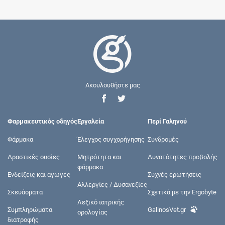
Ακουλουθήστε μας
Φαρμακευτικός οδηγός
Εργαλεία
Περί Γαληνού
Φάρμακα
Έλεγχος συγχορήγησης
Συνδρομές
Δραστικές ουσίες
Μητρότητα και
Δυνατότητες προβολής
φάρμακα
Ενδείξεις και αγωγές
Συχνές ερωτήσεις
Αλλεργίες / Δυσανεξίες
Σκευάσματα
Σχετικά με την Ergobyte
Λεξικό ιατρικής
Συμπληρώματα
GalinosVet.gr
ορολογίας
διατροφής