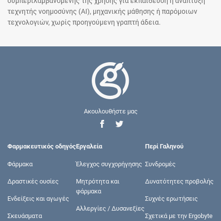
συμπεριλαμβανομένης της χρήσης για εκπαίδευση ή ανάπτυξη
τεχνητής νοημοσύνης (AI), μηχανικής μάθησης ή παρόμοιων
τεχνολογιών, χωρίς προηγούμενη γραπτή άδεια.
Ακουλουθήστε μας
Φαρμακευτικός οδηγός
Εργαλεία
Περί Γαληνού
Φάρμακα
Έλεγχος συγχορήγησης
Συνδρομές
Δραστικές ουσίες
Μητρότητα και
Δυνατότητες προβολής
φάρμακα
Ενδείξεις και αγωγές
Συχνές ερωτήσεις
Αλλεργίες / Δυσανεξίες
Σκευάσματα
Σχετικά με την Ergobyte