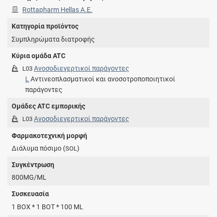
Rottapharm Hellas A.E.
Κατηγορία προϊόντος
Συμπληρώματα διατροφής
Κύρια ομάδα ATC
Ανοσοδιεγερτικοί παράγοντες
L03
L
Αντινεοπλασματικοί και ανοσοτροποποιητικοί
παράγοντες
Ομάδες ATC εμπορικής
Ανοσοδιεγερτικοί παράγοντες
L03
Φαρμακοτεχνική μορφή
Διάλυμα πόσιμο (
)
SOL
Συγκέντρωση
800MG/ML
Συσκευασία
1 BOX * 1 BOT * 100 ML