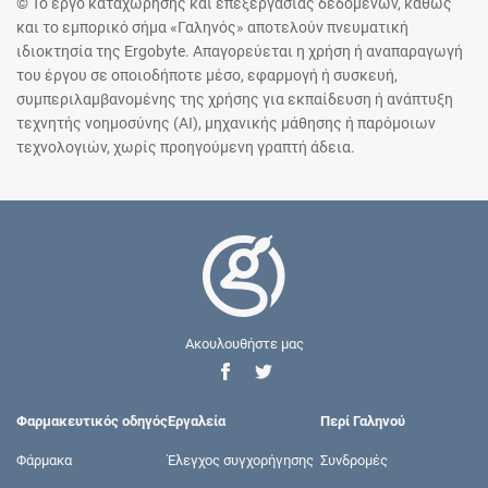
© Το έργο καταχώρησης και επεξεργασίας δεδομένων, καθώς
και το εμπορικό σήμα «Γαληνός» αποτελούν πνευματική
ιδιοκτησία της Ergobyte. Απαγορεύεται η χρήση ή αναπαραγωγή
του έργου σε οποιοδήποτε μέσο, εφαρμογή ή συσκευή,
συμπεριλαμβανομένης της χρήσης για εκπαίδευση ή ανάπτυξη
τεχνητής νοημοσύνης (AI), μηχανικής μάθησης ή παρόμοιων
τεχνολογιών, χωρίς προηγούμενη γραπτή άδεια.
Ακουλουθήστε μας
Φαρμακευτικός οδηγός
Εργαλεία
Περί Γαληνού
Φάρμακα
Έλεγχος συγχορήγησης
Συνδρομές