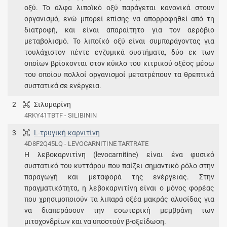
οξύ. Το άλφα λιποϊκό οξύ παράγεται κανονικά στουν
οργανισμό, ενώ μπορεί επίσης να απορροφηθεί από τη
διατροφή, και είναι απαραίτητο για τον αερόβιο
μεταβολισμό. Το λιποϊκό οξύ είναι συμπαράγοντας για
τουλάχιστον πέντε ενζυμικά συστήματα, δύο εκ των
οποίων βρίσκονται στον κύκλο του κιτρικού οξέος μέσω
του οποίου πολλοί οργανισμοί μετατρέπουν τα θρεπτικά
συστατικά σε ενέργεια.
2
Σιλυμαρίνη
4RKY41TBTF - SILIBININ
3
L-τρυγική-καρνιτίνη
4D8F2Q45LQ - LEVOCARNITINE TARTRATE
Η λεβοκαρνιτίνη (levocarnitine) είναι ένα φυσικό
συστατικό του κυττάρου που παίζει σημαντικό ρόλο στην
παραγωγή και μεταφορά της ενέργειας. Στην
πραγματικότητα, η λεβοκαρνιτίνη είναι ο μόνος φορέας
που χρησιμοποιούν τα λιπαρά οξέα μακράς αλυσίδας για
να διαπεράσουν την εσωτερική μεμβράνη των
μιτοχονδρίων και να υποστούν β-οξείδωση.