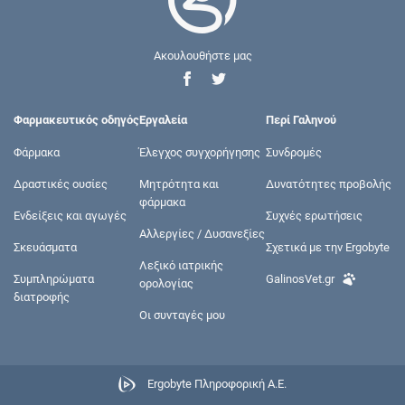
Ακουλουθήστε μας
Φαρμακευτικός οδηγός
Εργαλεία
Περί Γαληνού
Φάρμακα
Έλεγχος συγχορήγησης
Συνδρομές
Δραστικές ουσίες
Μητρότητα και
Δυνατότητες προβολής
φάρμακα
Ενδείξεις και αγωγές
Συχνές ερωτήσεις
Αλλεργίες / Δυσανεξίες
Σκευάσματα
Σχετικά με την Ergobyte
Λεξικό ιατρικής
Συμπληρώματα
GalinosVet.gr
ορολογίας
διατροφής
Οι συνταγές μου
Ergobyte Πληροφορική Α.Ε.