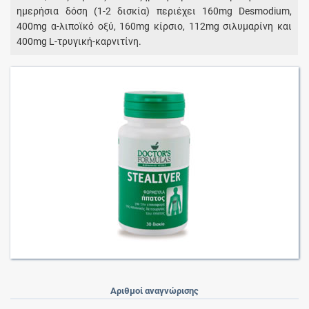
ημερήσια δόση (1-2 δισκία) περιέχει 160mg Desmodium,
400mg α-λιποϊκό οξύ, 160mg κίρσιο, 112mg σιλυμαρίνη και
400mg L-τρυγική-καρνιτίνη.
Αριθμοί αναγνώρισης