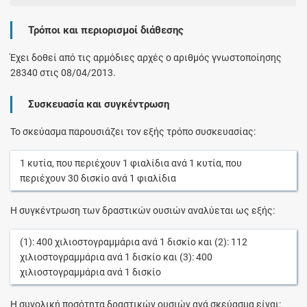
Τρόποι και περιορισμοί διάθεσης
Έχει δοθεί από τις αρμόδιες αρχές ο αριθμός γνωστοποίησης
28340 στις 08/04/2013.
Συσκευασία και συγκέντρωση
Το σκεύασμα παρουσιάζει τον εξής τρόπο συσκευασίας:
1
κυτία
, που περιέχουν
1
φιαλίδια
ανά
1
κυτία
, που
περιέχουν
30
δισκίο
ανά
1
φιαλίδια
Η συγκέντρωση των δραστικών ουσιών αναλύεται ως εξής:
(1):
400
χιλιοστογραμμάρια
ανά
1
δισκίο
και (2):
112
χιλιοστογραμμάρια
ανά
1
δισκίο
και (3):
400
χιλιοστογραμμάρια
ανά
1
δισκίο
Η συνολική ποσότητα δραστικών ουσιών ανά σκεύασμα είναι: