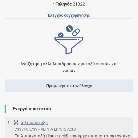
•
Γαληνός
21322
Έλεγχος συγχορήγησης
Αναζήτηση αλληλεπιδράσεων μεταξύ ουσιών και
νόσων
Προχωρήστε στον έλεγχο
Ενεργά συστατικά
1
α-λιποϊκό οξύ
73Y7P0K73Y - ALPHA LIPOIC ACID
Το λιποϊκό οξύ (lipoic acid) προέρχεται από το οκτανοϊκό