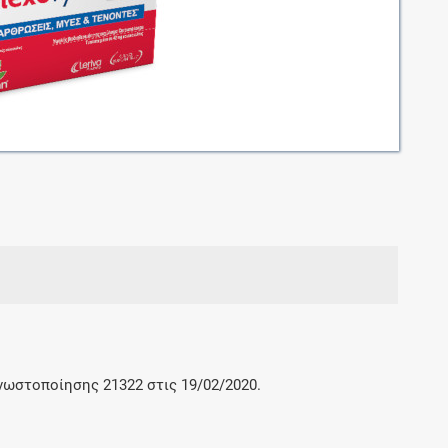
Μοιραζόμαστε μαζί σας γεγονότα της
πορείας του Galinos.gr από το 2011 μέχρι
σήμερα
γνωστοποίησης 21322 στις 19/02/2020.