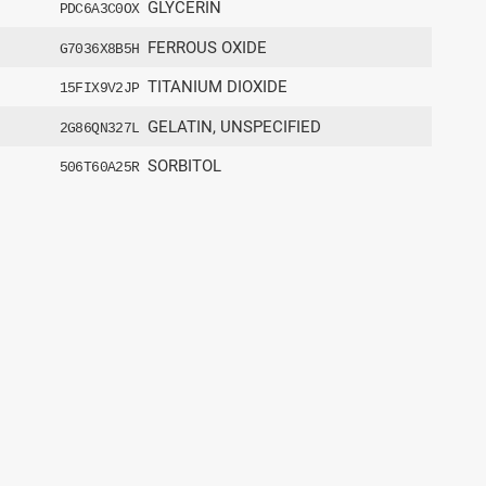
GLYCERIN
PDC6A3C0OX
FERROUS OXIDE
G7036X8B5H
TITANIUM DIOXIDE
15FIX9V2JP
GELATIN, UNSPECIFIED
2G86QN327L
SORBITOL
506T60A25R