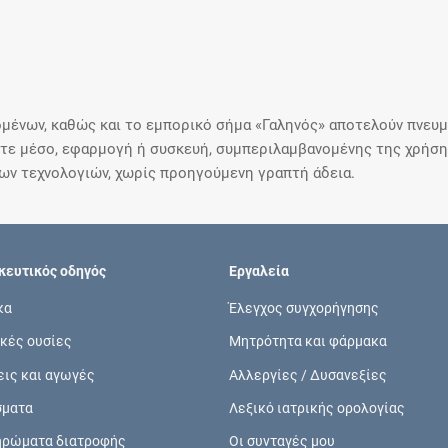
μένων, καθώς και το εμπορικό σήμα «Γαληνός» αποτελούν πνευμα
ε μέσο, εφαρμογή ή συσκευή, συμπεριλαμβανομένης της χρήσης
ιων τεχνολογιών, χωρίς προηγούμενη γραπτή άδεια.
ευτικός οδηγός
Εργαλεία
κα
Έλεγχος συγχορήγησης
κές ουσίες
Μητρότητα και φάρμακα
εις και αγωγές
Αλλεργίες / Δυσανεξίες
σματα
Λεξικό ιατρικής ορολογίας
ηρώματα διατροφής
Οι συνταγές μου