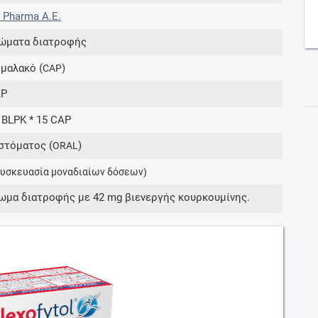
a Pharma Α.Ε.
ώματα διατροφής
Συνδρομές
 μαλακό (
)
CAP
Μάθετε περισσότερα για τα οφέλη και τις
επιπλέον παροχές των συνδρομητικών
AP
προγραμμάτων
4 BLPK * 15 CAP
στόματος (
)
ORAL
συσκευασία μοναδιαίων δόσεων)
Ενδείξεις και αγωγές
μα διατροφής με 42 mg βιενεργής κουρκουμίνης.
Βρείτε θεραπευτικές ενδείξεις και αγωγές για
νόσους, συμπτώματα και ιατρικές πράξεις
Γνωρίζατε ότι...