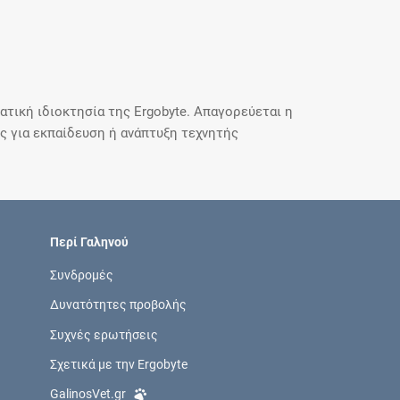
τική ιδιοκτησία της Ergobyte. Απαγορεύεται η
 για εκπαίδευση ή ανάπτυξη τεχνητής
Περί Γαληνού
Συνδρομές
Δυνατότητες προβολής
Συχνές ερωτήσεις
Σχετικά με την Ergobyte
GalinosVet.gr