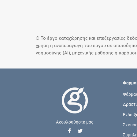
© Το έργο καταχώρησης και επεξεργασίας δεδο
χρήση ή αναπαραγωγή του έργου σε οποιοδήποτ
νοημοσύνης (AI), μηχανικής μάθησης ή παρόμο
Φαρμακ
Φάρμα
Δραστι
Ενδείξ
Ακουλουθήστε μας
Σκευά
Συμπλ