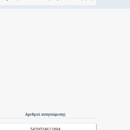
Μητρότητα
και φάρμακα
Αριθμοί αναγνώρισης
5420024611894