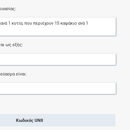
ευασίας:
ανά
1
κυτία
, που περιέχουν
15
καψάκιο
ανά
1
αι ως εξής:
εύασμα είναι:
Κωδικός UNII