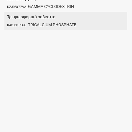
GAMMA CYCLODEXTRIN
KZJ0BYZ5VA
Τρι-φωσφορικό ασβέστιο
TRICALCIUM PHOSPHATE
K4C08XP666