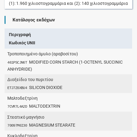
(1):
1.960
χιλιοστογραμμάρια
και (2):
140
χιλιοστογραμμάρια
Κατάλογος εκδόχων
Περιγραφή
Κωδικός UNII
Τροποποιημένο άμυλο (αραβοσίτου)
MODIFIED CORN STARCH (1-OCTENYL SUCCINIC
461P5CJN6T
ANHYDRIDE)
Διοξείδιο του πυριτίου
SILICON DIOXIDE
ETJ7Z6XBU4
Μαλτοδεξτρίνη
MALTODEXTRIN
7CVR7L4A2D
Στεατικό μαγνήσιο
MAGNESIUM STEARATE
70097M6I30
Κυκλοδεξτρίνη