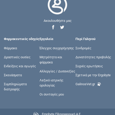
Ακουλουθήστε μας
Φαρμακευτικός οδηγός
Εργαλεία
Περί Γαληνού
Φάρμακα
Έλεγχος συγχορήγησης
Συνδρομές
Δραστικές ουσίες
Μητρότητα και
Δυνατότητες προβολής
φάρμακα
Ενδείξεις και αγωγές
Συχνές ερωτήσεις
Αλλεργίες / Δυσανεξίες
Σκευάσματα
Σχετικά με την Ergobyte
Λεξικό ιατρικής
Συμπληρώματα
GalinosVet.gr
ορολογίας
διατροφής
Οι συνταγές μου
Ergobyte Πληροφορική Α.Ε.