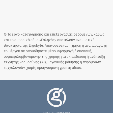
© Το έργο καταχώρησης και επεξεργασίας δεδομένων, καθώς
και το εμπορικό σήμα «Γαληνός» αποτελούν πνευματική
ιδιοκτησία της Ergobyte. Απαγορεύεται η χρήση ή αναπαραγωγή
του έργου σε οποιοδήποτε μέσο, εφαρμογή ή συσκευή,
συμπεριλαμβανομένης της χρήσης για εκπαίδευση ή ανάπτυξη
τεχνητής νοημοσύνης (AI), μηχανικής μάθησης ή παρόμοιων
τεχνολογιών, χωρίς προηγούμενη γραπτή άδεια.