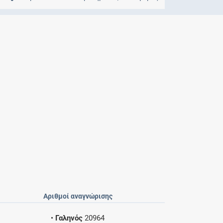
Μητρότητα
και φάρμακα
Αριθμοί αναγνώρισης
•
Γαληνός
20964