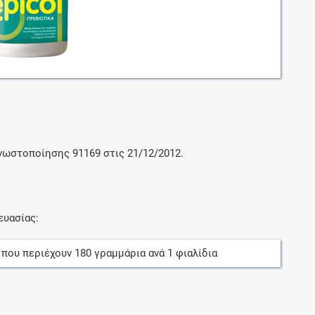
Μοιραζόμαστε μαζί σας γεγονότα της
πορείας του Galinos.gr από το 2011 μέχρι
σήμερα
γνωστοποίησης 91169 στις 21/12/2012.
ευασίας:
, που περιέχουν
180
γραμμάρια
ανά
1
φιαλίδια