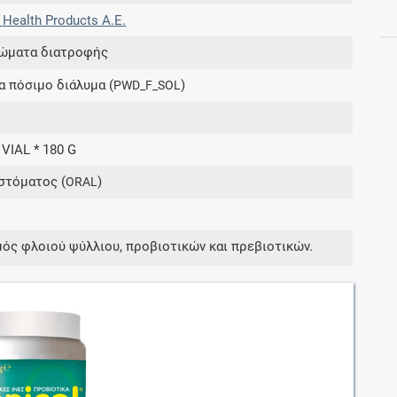
 Health Products A.E.
ώματα διατροφής
Συνδρομές
ια πόσιμο διάλυμα (
)
PWD_F_SOL
Μάθετε περισσότερα για τα οφέλη και τις
επιπλέον παροχές των συνδρομητικών
προγραμμάτων
 VIAL * 180 G
στόματος (
)
ORAL
Ενδείξεις και αγωγές
ός φλοιού ψύλλιου, προβιοτικών και πρεβιοτικών.
Βρείτε θεραπευτικές ενδείξεις και αγωγές για
νόσους, συμπτώματα και ιατρικές πράξεις
Γνωρίζατε ότι...