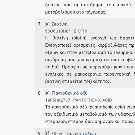
ήπατος, και τη διατήρηση του μυϊκού 
μεταβολισμού στο πάγκρεας.
7
Βιοτίνη
6SO6U10H04 - BIOTIN
Η βιοτίνη (biotin) ενεργεί ως δραστ
Ενεργοποιεί ορισμένες καρβοξυλάσες πρ
οξέων και στον μεταβολισμό του νευρικού
συνδρομή που χαρακτηρίζεται από καρβοξυ
παιδιά. Προσφάτως περιγράφτηκαν περιπ
ενήλικες σε μακροχρόνια παρεντερική 
βιοτίνη στερείται τοξικότητας.
8
Παντοθενικό οξύ
19F5HK2737 - PANTOTHENIC ACID
Το παντοθενικό οξύ (pantothenic acid) εί
τον οξειδωτικό μεταβολισμό των υδατανθ
στερολών, στεροειδών ορμονών και πορφυ
9
Όξινη τρυγική χολίνη