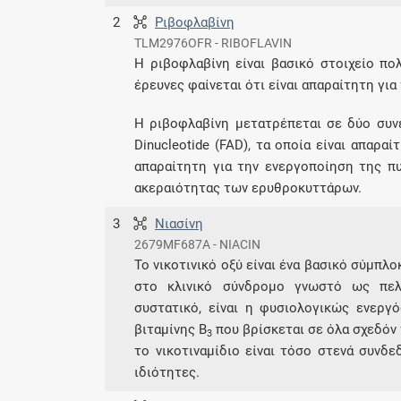
2
Ριβοφλαβίνη
TLM2976OFR - RIBOFLAVIN
Η ριβοφλαβίνη είναι βασικό στοιχείο πο
έρευνες φαίνεται ότι είναι απαραίτητη γι
Η ριβοφλαβίνη μετατρέπεται σε δύο συνέν
Dinucleotide (FAD), τα οποία είναι απαρα
απαραίτητη για την ενεργοποίηση της πυ
ακεραιότητας των ερυθροκυττάρων.
3
Νιασίνη
2679MF687A - NIACIN
Το νικοτινικό οξύ είναι ένα βασικό σύμπλο
στο κλινικό σύνδρομο γνωστό ως πελλά
συστατικό, είναι η φυσιολογικώς ενεργ
βιταμίνης Β
που βρίσκεται σε όλα σχεδόν τ
3
το νικοτιναμίδιο είναι τόσο στενά συνδ
ιδιότητες.