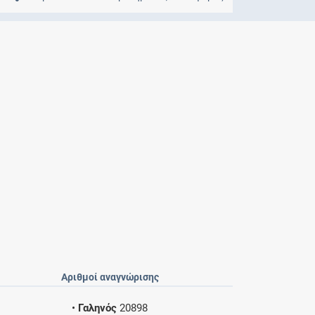
Μητρότητα
και φάρμακα
Αριθμοί αναγνώρισης
•
Γαληνός
20898