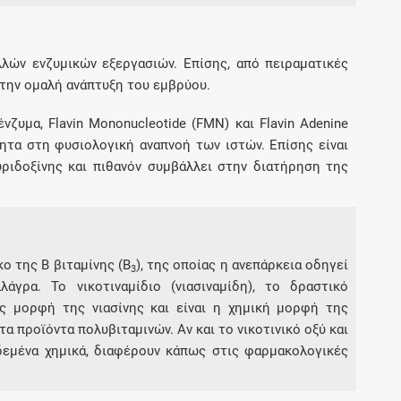
λλών ενζυμικών εξεργασιών. Επίσης, από πειραματικές
α την ομαλή ανάπτυξη του εμβρύου.
ζυμα, Flavin Mononucleotide (FMN) και Flavin Adenine
ίτητα στη φυσιολογική αναπνοή των ιστών. Επίσης είναι
ριδοξίνης και πιθανόν συμβάλλει στην διατήρηση της
κο της Β βιταμίνης (Β
), της οποίας η ανεπάρκεια οδηγεί
3
γρα. Το νικοτιναμίδιο (νιασιναμίδη), το δραστικό
ός μορφή της νιασίνης και είναι η χημική μορφή της
α προϊόντα πολυβιταμινών. Αν και το νικοτινικό οξύ και
εδεμένα χημικά, διαφέρουν κάπως στις φαρμακολογικές