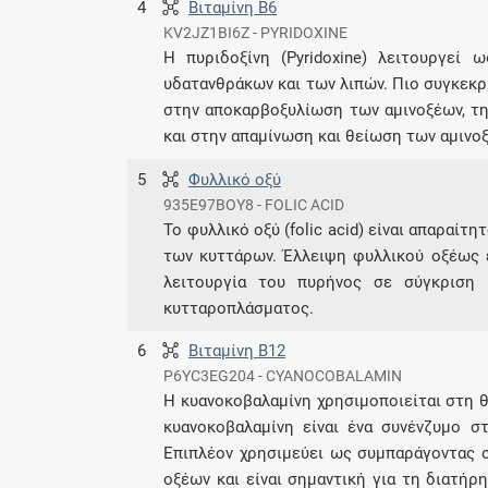
4
Βιταμίνη B6
KV2JZ1BI6Z - PYRIDOXINE
Η πυριδοξίνη (Pyridoxine) λειτουργεί
υδατανθράκων και των λιπών. Πιο συγκεκρ
στην αποκαρβοξυλίωση των αμινοξέων, τη
και στην απαμίνωση και θείωση των αμινο
5
Φυλλικό οξύ
935E97BOY8 - FOLIC ACID
Το φυλλικό οξύ (folic acid) είναι απαραίτ
των κυττάρων. Έλλειψη φυλλικού οξέως 
λειτουργία του πυρήνος σε σύγκριση
κυτταροπλάσματος.
6
Βιταμίνη B12
P6YC3EG204 - CYANOCOBALAMIN
Η κυανοκοβαλαμίνη χρησιμοποιείται στη θ
κυανοκοβαλαμίνη είναι ένα συνένζυμο σ
Επιπλέον χρησιμεύει ως συμπαράγοντας σ
οξέων και είναι σημαντική για τη διατήρ