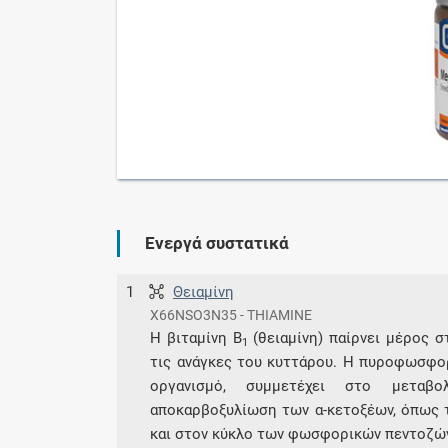
Ενεργά συστατικά
1
Θειαμίνη
X66NSO3N35 - THIAMINE
Η βιταμίνη Β
(θειαμίνη) παίρνει μέρος σ
1
τις ανάγκες του κυττάρου. Η πυροφωσφορ
οργανισμό, συμμετέχει στο μεταβ
αποκαρβοξυλίωση των α-κετοξέων, όπως τ
και στον κύκλο των φωσφορικών πεντοζώ