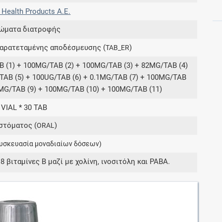
 Health Products A.E.
ώματα διατροφής
Συνδρομές
παρατεταμένης αποδέσμευσης (
)
TAB_ER
Μάθετε περισσότερα για τα οφέλη και τις
επιπλέον παροχές των συνδρομητικών
 (1) + 100MG/TAB (2) + 100MG/TAB (3) + 82MG/TAB (4)
προγραμμάτων
TAB (5) + 100UG/TAB (6) + 0.1MG/TAB (7) + 100MG/TAB
0MG/TAB (9) + 100MG/TAB (10) + 100MG/TAB (11)
 VIAL * 30 TAB
στόματος (
)
Ενδείξεις και αγωγές
ORAL
υσκευασία μοναδιαίων δόσεων)
Βρείτε θεραπευτικές ενδείξεις και αγωγές για
νόσους, συμπτώματα και ιατρικές πράξεις
8 βιταμίνες B μαζί με χολίνη, ινοσιτόλη και PABA.
Γνωρίζατε ότι...