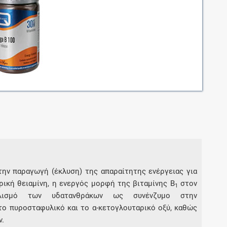
Μοιραζόμαστε μαζί σας γεγονότα της
πορείας του Galinos.gr από το 2011 μέχρι
σήμερα
την παραγωγή (έκλυση) της απαραίτητης ενέργειας για
ική θειαμίνη, η ενεργός μορφή της βιταμίνης Β
στον
1
ολισμό των υδατανθράκων ως συνένζυμο στην
ο πυροσταφυλικό και το α-κετογλουταρικό οξύ, καθώς
ν.